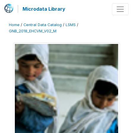
Microdata Library
Home
/
Central Data Catalog
/
LSMS
/
GNB_2018_EHCVM_V02_M