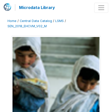
Microdata Library
Home
/
Central Data Catalog
/
LSMS
/
SEN_2018_EHCVM_V02_M