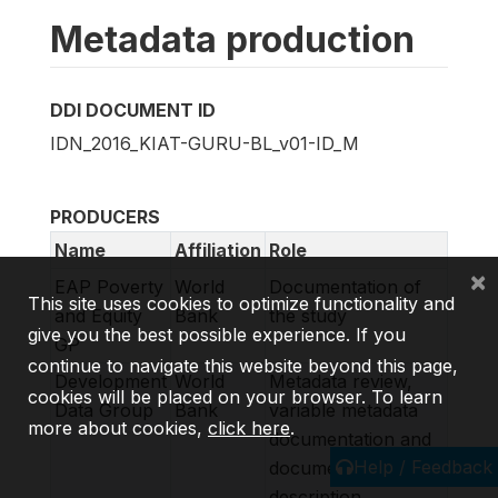
Metadata production
DDI DOCUMENT ID
IDN_2016_KIAT-GURU-BL_v01-ID_M
PRODUCERS
Name
Affiliation
Role
×
EAP Poverty
World
Documentation of
This site uses cookies to optimize functionality and
and Equity
Bank
the study
give you the best possible experience. If you
GP
continue to navigate this website beyond this page,
Development
World
Metadata review,
cookies will be placed on your browser. To learn
Data Group
Bank
variable metadata
more about cookies,
click here
.
documentation and
Help / Feedback
document
description