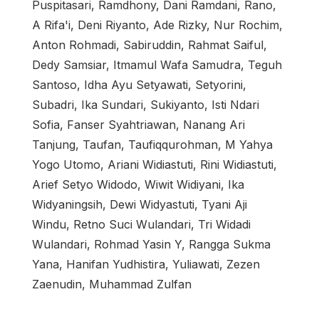
Puspitasari, Ramdhony, Dani Ramdani, Rano,
A Rifa'i, Deni Riyanto, Ade Rizky, Nur Rochim,
Anton Rohmadi, Sabiruddin, Rahmat Saiful,
Dedy Samsiar, Itmamul Wafa Samudra, Teguh
Santoso, Idha Ayu Setyawati, Setyorini,
Subadri, Ika Sundari, Sukiyanto, Isti Ndari
Sofia, Fanser Syahtriawan, Nanang Ari
Tanjung, Taufan, Taufiqqurohman, M Yahya
Yogo Utomo, Ariani Widiastuti, Rini Widiastuti,
Arief Setyo Widodo, Wiwit Widiyani, Ika
Widyaningsih, Dewi Widyastuti, Tyani Aji
Windu, Retno Suci Wulandari, Tri Widadi
Wulandari, Rohmad Yasin Y, Rangga Sukma
Yana, Hanifan Yudhistira, Yuliawati, Zezen
Zaenudin, Muhammad Zulfan