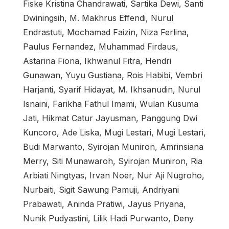
Fiske Kristina Chandrawati, Sartika Dewi, Santi
Dwiningsih, M. Makhrus Effendi, Nurul
Endrastuti, Mochamad Faizin, Niza Ferlina,
Paulus Fernandez, Muhammad Firdaus,
Astarina Fiona, Ikhwanul Fitra, Hendri
Gunawan, Yuyu Gustiana, Rois Habibi, Vembri
Harjanti, Syarif Hidayat, M. Ikhsanudin, Nurul
Isnaini, Farikha Fathul Imami, Wulan Kusuma
Jati, Hikmat Catur Jayusman, Panggung Dwi
Kuncoro, Ade Liska, Mugi Lestari, Mugi Lestari,
Budi Marwanto, Syirojan Muniron, Amrinsiana
Merry, Siti Munawaroh, Syirojan Muniron, Ria
Arbiati Ningtyas, Irvan Noer, Nur Aji Nugroho,
Nurbaiti, Sigit Sawung Pamuji, Andriyani
Prabawati, Aninda Pratiwi, Jayus Priyana,
Nunik Pudyastini, Lilik Hadi Purwanto, Deny