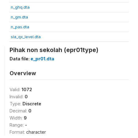
n_ghq.dta
n_gm.dta
n_pas.dta
sla_qx_level.dta
Pihak non sekolah (epr01type)
Data file:
e_pr01.dta
Overview
Valid:
1072
Invalid:
0
Type:
Discrete
Decimal:
0
Width:
9
Range:
-
Format:
character