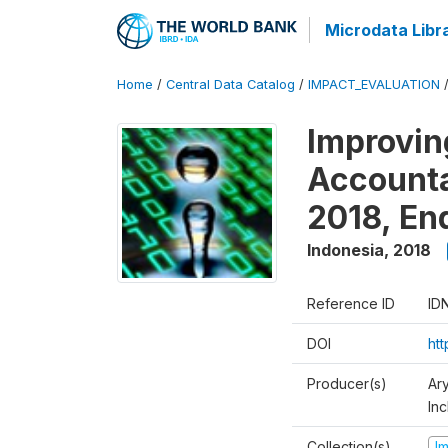
Microdata Libr
Home
/
Central Data Catalog
/
IMPACT_EVALUATION
Improvin
Accounta
2018, En
Indonesia
,
2018
Reference ID
ID
DOI
ht
Producer(s)
Ar
Inc
Collection(s)
I