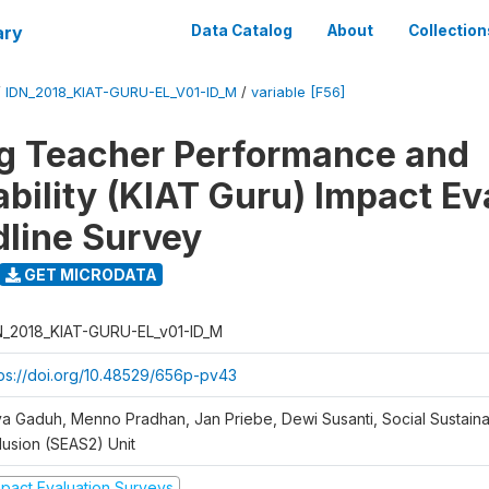
ary
Data Catalog
About
Collection
/
IDN_2018_KIAT-GURU-EL_V01-ID_M
/
variable [F56]
g Teacher Performance and
bility (KIAT Guru) Impact Ev
dline Survey
GET MICRODATA
N_2018_KIAT-GURU-EL_v01-ID_M
tps://doi.org/10.48529/656p-pv43
ya Gaduh, Menno Pradhan, Jan Priebe, Dewi Susanti, Social Sustainab
lusion (SEAS2) Unit
mpact Evaluation Surveys