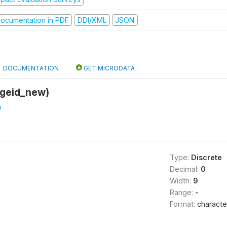
ocumentation in PDF
DDI/XML
JSON
DOCUMENTATION
GET MICRODATA
lageid_new)
a
Type:
Discrete
Decimal:
0
Width:
9
Range:
-
Format:
characte