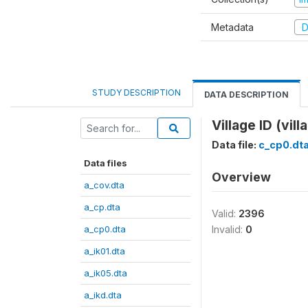
Metadata
D
STUDY DESCRIPTION
DATA DESCRIPTION
Village ID (vil
Data file:
c_cp0.dt
Data files
Overview
a_cov.dta
a_cp.dta
Valid:
2396
a_cp0.dta
Invalid:
0
a_ik01.dta
a_ik05.dta
a_ikd.dta