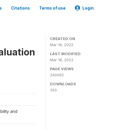
s
Citations
Terms of use
Login
CREATED ON
Mar 18, 2022
aluation
LAST MODIFIED
Mar 18, 2022
PAGE VIEWS
240065
DOWNLOADS
350
ility and