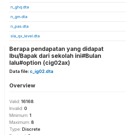
n_ghq.dta
n_gm.dta
n_pas.dta
sla_qx_level.dta
Berapa pendapatan yang didapat
Ibu/Bapak dari sekolah ini#Bulan
lalu#option (cig02ax)
Data file:
c_ig02.dta
Overview
Valid:
16168
Invalid:
0
Minimum:
1
Maximum:
8
Type:
Discrete