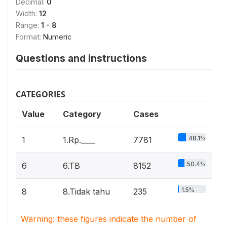
Decimal:
0
Width:
12
Range:
1 - 8
Format:
Numeric
Questions and instructions
CATEGORIES
Value
Category
Cases
48.1%
1
1.Rp.____
7781
50.4%
6
6.TB
8152
1.5%
8
8.Tidak tahu
235
Warning: these figures indicate the number of