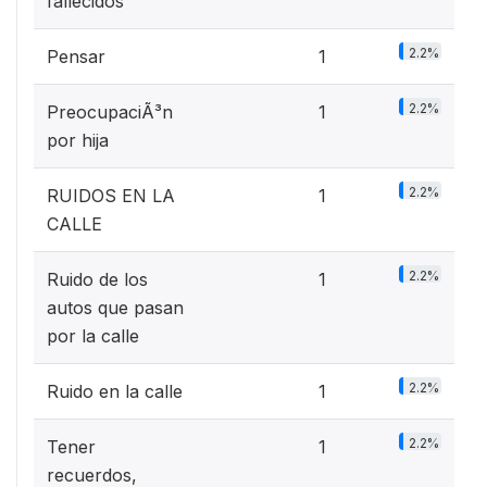
fallecidos
2.2%
Pensar
1
2.2%
PreocupaciÃ³n
1
por hija
2.2%
RUIDOS EN LA
1
CALLE
2.2%
Ruido de los
1
autos que pasan
por la calle
2.2%
Ruido en la calle
1
2.2%
Tener
1
recuerdos,