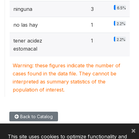
6.5%
ninguna
3
2.2%
no las hay
1
2.2%
tener acidez
1
estomacal
Warning: these figures indicate the number of
cases found in the data file. They cannot be
interpreted as summary statistics of the
population of interest.
Back to Catalog
×
This site uses cookies to optimize functionality and