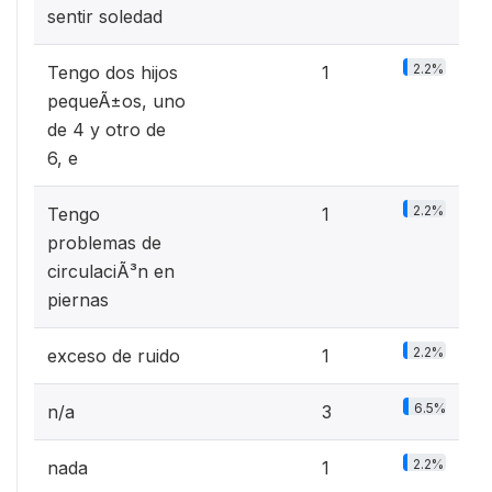
sentir soledad
2.2%
Tengo dos hijos
1
pequeÃ±os, uno
de 4 y otro de
6, e
2.2%
Tengo
1
problemas de
circulaciÃ³n en
piernas
2.2%
exceso de ruido
1
6.5%
n/a
3
2.2%
nada
1