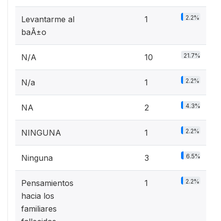
2.2%
Levantarme al
1
baÃ±o
21.7%
N/A
10
2.2%
N/a
1
4.3%
NA
2
2.2%
NINGUNA
1
6.5%
Ninguna
3
2.2%
Pensamientos
1
hacia los
familiares