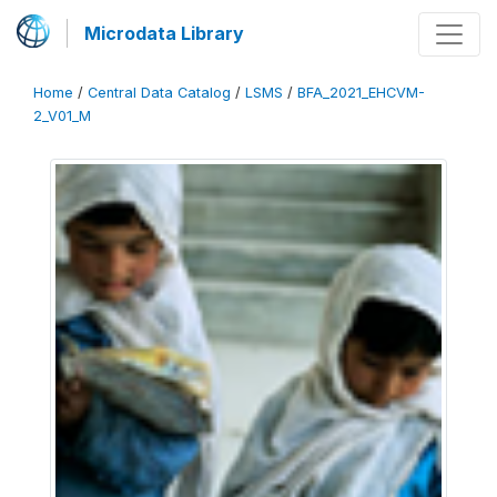
Microdata Library
Home
/
Central Data Catalog
/
LSMS
/
BFA_2021_EHCVM-
2_V01_M