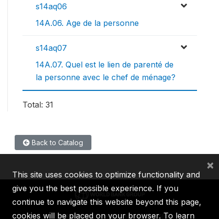
s14aq06
14A.06. Age de la personne
s14aq07
14A.07. Quel est le lien de parenté de
la personne avec le chef de ménage?
Total: 31
Back to Catalog
×
This site uses cookies to optimize functionality and
give you the best possible experience. If you
continue to navigate this website beyond this page,
cookies will be placed on your browser. To learn
IBRD
IDA
IFC
MIGA
ICSID