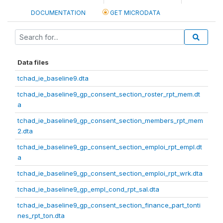
DOCUMENTATION
GET MICRODATA
Data files
tchad_ie_baseline9.dta
tchad_ie_baseline9_gp_consent_section_roster_rpt_mem.dt
a
tchad_ie_baseline9_gp_consent_section_members_rpt_mem
2.dta
tchad_ie_baseline9_gp_consent_section_emploi_rpt_empl.dt
a
tchad_ie_baseline9_gp_consent_section_emploi_rpt_wrk.dta
tchad_ie_baseline9_gp_empl_cond_rpt_sal.dta
tchad_ie_baseline9_gp_consent_section_finance_part_tonti
nes_rpt_ton.dta