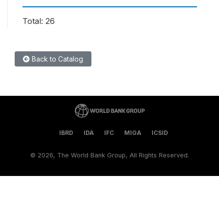
Total: 26
Back to Catalog
IBRD
IDA
IFC
MIGA
ICSID
©
2026, The World Bank Group, All Rights Reserved.