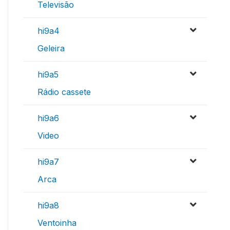
Televisão
hi9a4
Geleira
hi9a5
Rádio cassete
hi9a6
Video
hi9a7
Arca
hi9a8
Ventoinha