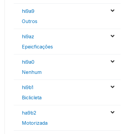
hi9a9
Outros
hi9az
Epeicficações
hi9a0
Nenhum
hi9b1
Biclicleta
ha9b2
Motorizada