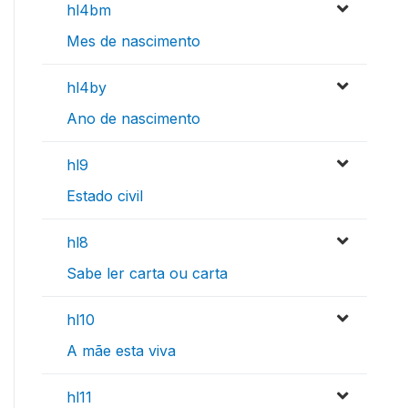
hl4bm
Mes de nascimento
hl4by
Ano de nascimento
hl9
Estado civil
hl8
Sabe ler carta ou carta
hl10
A mãe esta viva
hl11