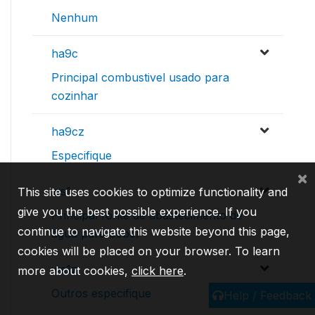
Nenhum
ha9c
Principal combustivel usado para
cozinhar
ha9cz
Especifique
×
ws1
This site uses cookies to optimize functionality and
give you the best possible experience. If you
Principal fonte de abastecimento de
continue to navigate this website beyond this page,
água para beber
cookies will be placed on your browser. To learn
ws1z
more about cookies,
click here
.
Outros especifique
Help / Feedback