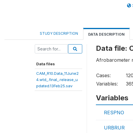
STUDY DESCRIPTION
DATA DESCRIPTION
Data file:
Afrobarometer r
Data files
CAM_R10.Data_11June2
Cases:
12
4.wtd_.final_.release_u
Variables:
36
pdated.13Feb25.sav
Variables
RESPNO
URBRUR