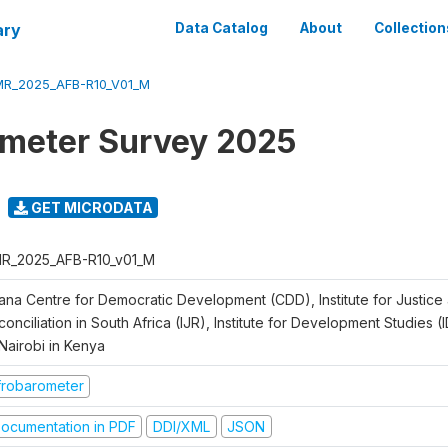
ary
Data Catalog
About
Collection
R_2025_AFB-R10_V01_M
meter Survey 2025
GET MICRODATA
R_2025_AFB-R10_v01_M
ana Centre for Democratic Development (CDD), Institute for Justice
onciliation in South Africa (IJR), Institute for Development Studies (
Nairobi in Kenya
frobarometer
ocumentation in PDF
DDI/XML
JSON