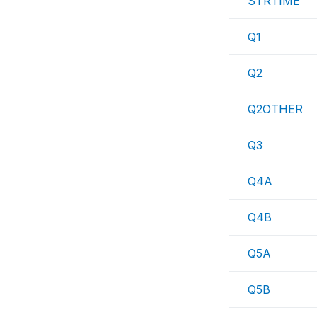
STRTIME
Q1
Q2
Q2OTHER
Q3
Q4A
Q4B
Q5A
Q5B