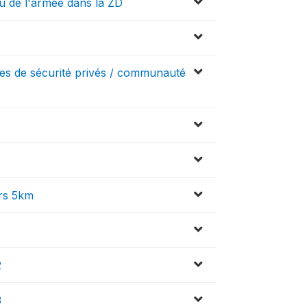
 de l'armée dans la ZD
es de sécurité privés / communauté
m
ers 5km
2
3