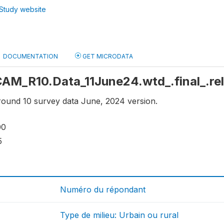
Study website
DOCUMENTATION
GET MICRODATA
 CAM_R10.Data_11June24.wtd_.final_.r
ound 10 survey data June, 2024 version.
00
5
Numéro du répondant
Type de milieu: Urbain ou rural