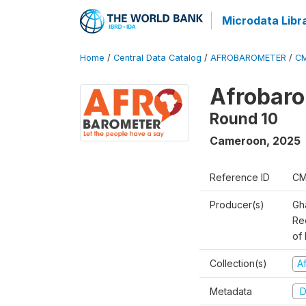
Microdata Libr
Home
/
Central Data Catalog
/
AFROBAROMETER
/
CM
Afrobaro
Round 10
Cameroon
,
2025
Reference ID
CM
Producer(s)
Gh
Rec
of 
Collection(s)
A
Metadata
D