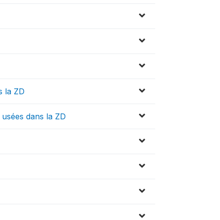
s la ZD
 usées dans la ZD
D