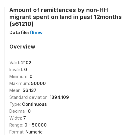
Amount of remittances by non-HH
migrant spent on land in past 12months
(s61210)
Data file:
f6mw
Overview
Valid:
2102
Invalid:
0
Minimum:
0
Maximum:
50000
Mean:
56.137
Standard deviation:
1394.109
Type:
Continuous
Decimal:
0
Width:
7
Range:
0 - 50000
Format:
Numeric