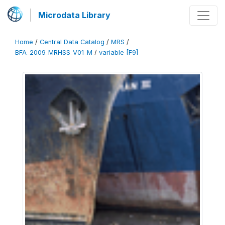
Microdata Library
Home
/
Central Data Catalog
/
MRS
/
BFA_2009_MRHSS_V01_M
/
variable [F9]