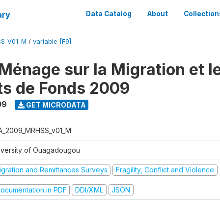
ary
Data Catalog
About
Collection
SS_V01_M
/
variable [F9]
Ménage sur la Migration et l
ts de Fonds 2009
09
GET MICRODATA
A_2009_MRHSS_v01_M
iversity of Ouagadougou
igration and Remittances Surveys
Fragility, Conflict and Violence
ocumentation in PDF
DDI/XML
JSON