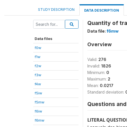
STUDY DESCRIPTION
DATA DESCRIPTION
Quantity of tr
Data file:
f6mw
Data files
Overview
f0w
f1w
Valid:
276
f2w
Invalid:
1826
Minimum:
0
f3w
Maximum:
2
f4w
Mean:
0.0217
Standard deviation:
f5iw
f5mw
Questions and 
f6iw
LITERAL QUESTI
f6mw