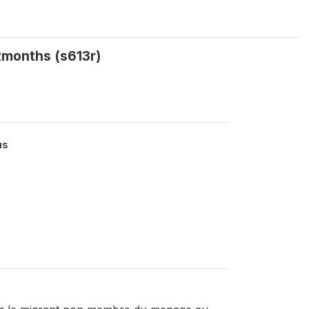
2months (s613r)
us