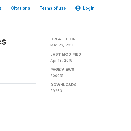
s
Citations
Terms of use
Login
es
CREATED ON
Mar 23, 2011
LAST MODIFIED
Apr 18, 2019
PAGE VIEWS
200015
DOWNLOADS
39263