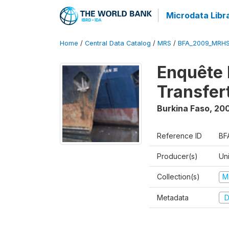
Microdata Libr
Home
/
Central Data Catalog
/
MRS
/
BFA_2009_MRH
Enquête 
Transfer
Burkina Faso
,
20
Reference ID
BF
Producer(s)
Un
Collection(s)
M
Metadata
D