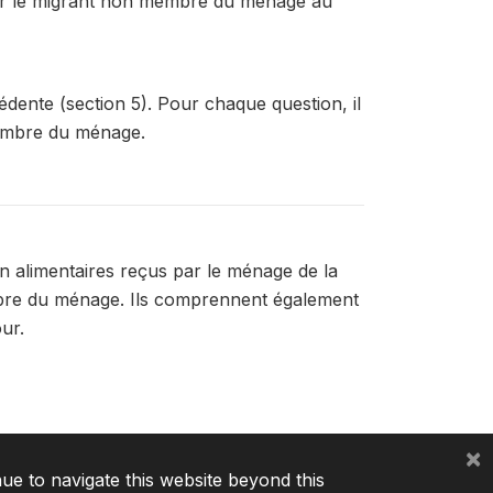
par le migrant non membre du menage au
édente (section 5). Pour chaque question, il
membre du ménage.
on alimentaires reçus par le ménage de la
bre du ménage. Ils comprennent également
ur.
×
nue to navigate this website beyond this