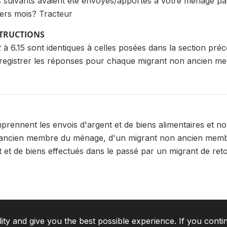
s suivants avaient été envoyés/apportés à votre ménage 
iers mois? Tracteur
STRUCTIONS
 à 6.15 sont identiques à celles posées dans la section préc
nregistrer les réponses pour chaque migrant non ancien 
prennent les envois d'argent et de biens alimentaires et n
t ancien membre du ménage, d'un migrant non ancien mem
t et de biens effectués dans le passé par un migrant de reto
lity and give you the best possible experience. If you conti