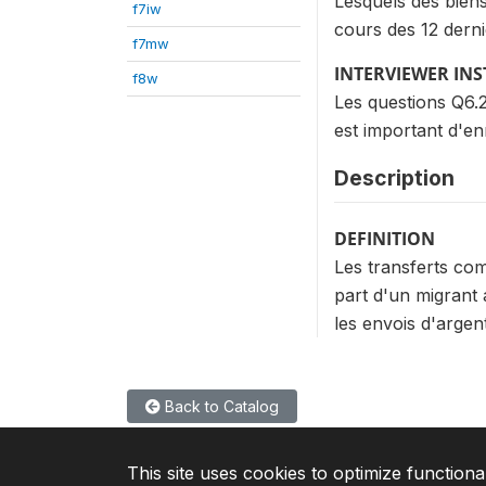
Lesquels des bien
f7iw
cours des 12 dern
f7mw
INTERVIEWER IN
f8w
Les questions Q6.2
est important d'e
Description
DEFINITION
Les transferts com
part d'un migran
les envois d'argen
Back to Catalog
This site uses cookies to optimize functiona