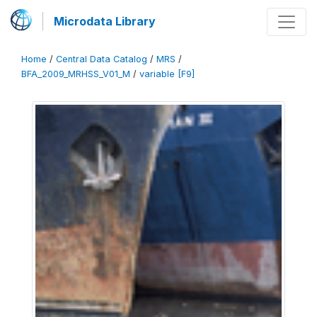
Microdata Library
Home
/
Central Data Catalog
/
MRS
/
BFA_2009_MRHSS_V01_M
/
variable [F9]