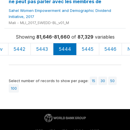
ne peut pas parler avec les membres de
Sahel Women Empowerment and Demographic Dividend
Initiative, 2017
Mali - MLI_2017_SWEDD-BL_v01_M
Showing
81,646-81,660
of
87,329
variables
ev
5442
5443
5444
5445
5446
N
Select number of records to show per page:
15
30
50
100