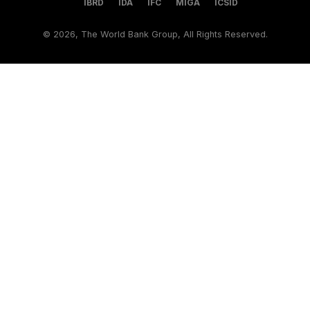
IBRD
IDA
IFC
MIGA
ICSID
©
2026, The World Bank Group, All Rights Reserved.