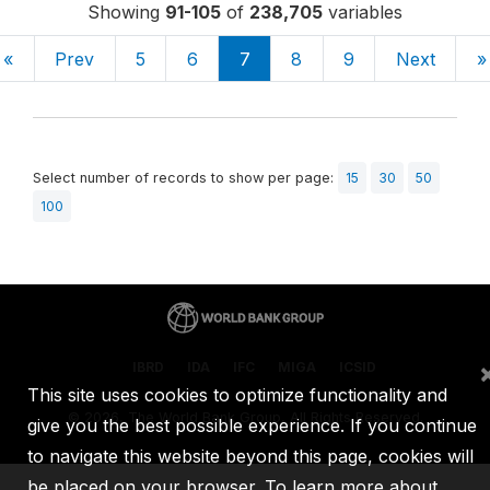
Showing
91-105
of
238,705
variables
«
Prev
5
6
7
8
9
Next
»
Select number of records to show per page:
15
30
50
100
IBRD
IDA
IFC
MIGA
ICSID
This site uses cookies to optimize functionality and
©
2026, The World Bank Group, All Rights Reserved.
give you the best possible experience. If you continue
to navigate this website beyond this page, cookies will
be placed on your browser. To learn more about