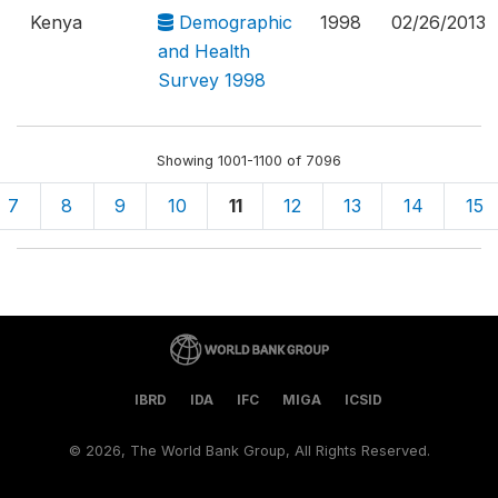
Kenya
Demographic
1998
02/26/2013
and Health
Survey 1998
Showing 1001-1100 of 7096
7
8
9
10
11
12
13
14
15
IBRD
IDA
IFC
MIGA
ICSID
©
2026, The World Bank Group, All Rights Reserved.