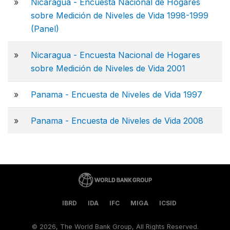
»
Nicaragua - Encuesta Nacional de Hogares
sobre Medición de Niveles de Vida 1998-1999
(Panel)
»
Nicaragua - Encuesta Nacional de Hogares
sobre Medición de Niveles de Vida 2001
»
Panama - Encuesta de Niveles de Vida 1997
»
Panama - Encuesta de Niveles de Vida 2008
IBRD
IDA
IFC
MIGA
ICSID
©
2026, The World Bank Group, All Rights Reserved.