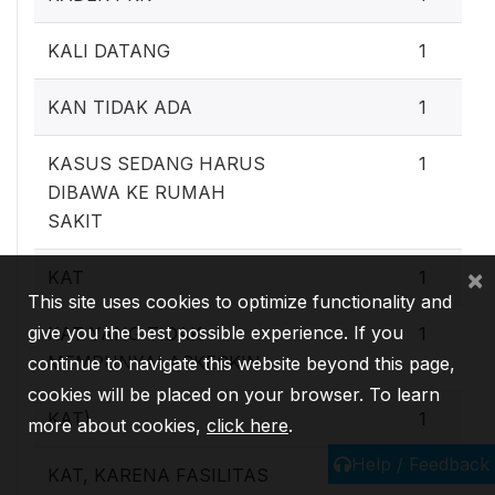
KALI DATANG
1
KAN TIDAK ADA
1
KASUS SEDANG HARUS
1
DIBAWA KE RUMAH
SAKIT
×
KAT
1
This site uses cookies to optimize functionality and
give you the best possible experience. If you
KAT YANG TIDAK
1
MEMPUNYAI ASKESKIN
continue to navigate this website beyond this page,
cookies will be placed on your browser. To learn
KAT)
1
more about cookies,
click here
.
Help / Feedback
KAT, KARENA FASILITAS
1