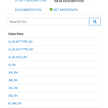
STUDY DESCRIPTION
DATA DESCRIPTION
DOCUMENTATION
GET MICRODATA
Data files
A_DLA1TYPE_fin
A_DLA2TYPE_fin
A_DLA23_fin
A_fin
AA_fin
AB_fin
AC_fin
AD_fin
B_AM_fin