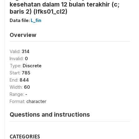
kesehatan dalam 12 bulan terakhir (c;
baris 2) (lfks01_cl2)
Data file:
L_fin
Overview
Valid:
314
Invalid:
0
Type:
Discrete
Start:
785
End:
844
Width:
60
Range:
-
Format:
character
Questions and instructions
CATEGORIES