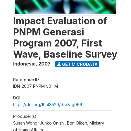
Impact Evaluation of
PNPM Generasi
Program 2007, First
Wave, Baseline Survey
Indonesia
,
2007
GET MICRODATA
Reference ID
IDN_2007_PNPM_v01_M
DOI
https://doi.org/10.48529/dfb8-g966
Producer(s)
Susan Wong, Junko Onishi, Ben Olken, Ministry
of Home Affairs