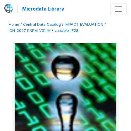
Microdata Library
Home
/
Central Data Catalog
/
IMPACT_EVALUATION
/
IDN_2007_PNPM_V01_M
/
variable [F28]