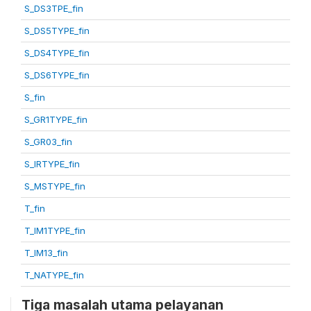
S_DS3TPE_fin
S_DS5TYPE_fin
S_DS4TYPE_fin
S_DS6TYPE_fin
S_fin
S_GR1TYPE_fin
S_GR03_fin
S_IRTYPE_fin
S_MSTYPE_fin
T_fin
T_IM1TYPE_fin
T_IM13_fin
T_NATYPE_fin
Tiga masalah utama pelayanan