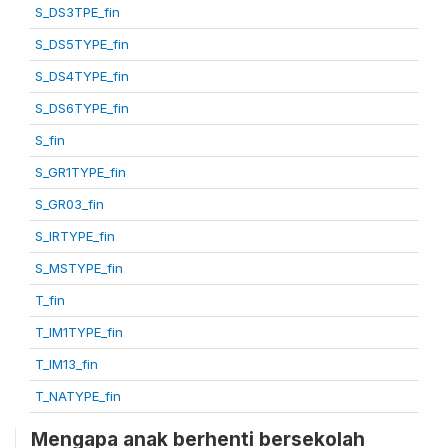
S_DS3TPE_fin
S_DS5TYPE_fin
S_DS4TYPE_fin
S_DS6TYPE_fin
S_fin
S_GR1TYPE_fin
S_GR03_fin
S_IRTYPE_fin
S_MSTYPE_fin
T_fin
T_IM1TYPE_fin
T_IM13_fin
T_NATYPE_fin
Mengapa anak berhenti bersekolah