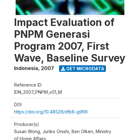
Impact Evaluation of
PNPM Generasi
Program 2007, First
Wave, Baseline Survey
Indonesia
,
2007
GET MICRODATA
Reference ID
IDN_2007_PNPM_v01_M
DOI
https://doi.org/10.48529/dfb8-g966
Producer(s)
Susan Wong, Junko Onishi, Ben Olken, Ministry
of Home Affairs