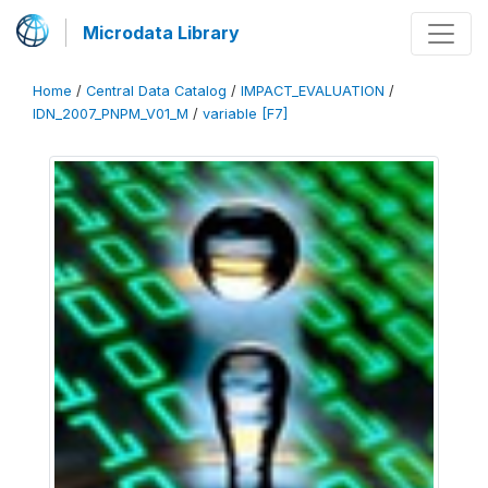
Microdata Library
Home
/
Central Data Catalog
/
IMPACT_EVALUATION
/
IDN_2007_PNPM_V01_M
/
variable [F7]