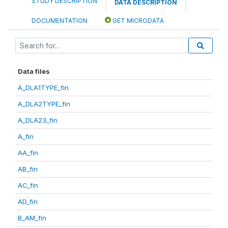
STUDY DESCRIPTION
DATA DESCRIPTION
DOCUMENTATION
GET MICRODATA
Data files
A_DLA1TYPE_fin
A_DLA2TYPE_fin
A_DLA23_fin
A_fin
AA_fin
AB_fin
AC_fin
AD_fin
B_AM_fin