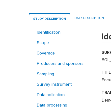
DATA DESCRIPTION
STUDY DESCRIPTION
Identification
Id
Scope
SUR
Coverage
BOL
Producers and sponsors
TITL
Sampling
Encu
Survey instrument
TRA
Data collection
Demo
Data processing