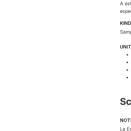
A es
espe
KIND
Samp
UNIT
S
NOT
La E