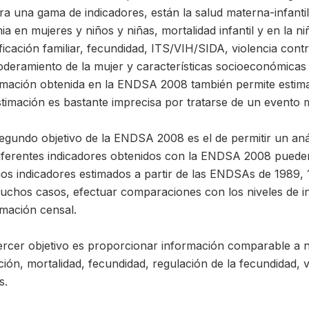
a una gama de indicadores, están la salud materna-infantil 
a en mujeres y niños y niñas, mortalidad infantil y en la ni
ficación familiar, fecundidad, ITS/VIH/SIDA, violencia cont
deramiento de la mujer y características socioeconómicas d
rmación obtenida en la ENDSA 2008 también permite estimar 
stimación es bastante imprecisa por tratarse de un evento 
gundo objetivo de la ENDSA 2008 es el de permitir un análi
diferentes indicadores obtenidos con la ENDSA 2008 puede
os indicadores estimados a partir de las ENDSAs de 1989, 
uchos casos, efectuar comparaciones con los niveles de ind
rmación censal.
ercer objetivo es proporcionar información comparable a ni
ción, mortalidad, fecundidad, regulación de la fecundidad, 
s.