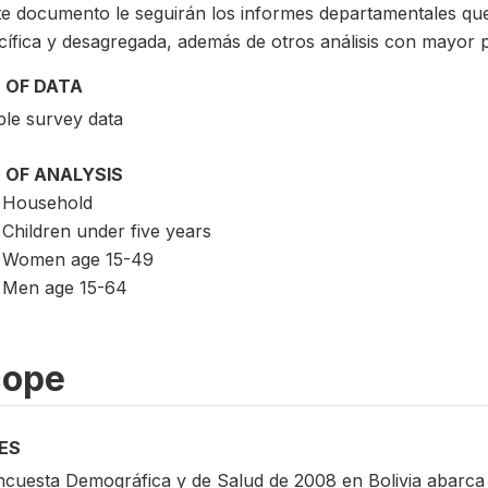
te documento le seguirán los informes departamentales qu
cífica y desagregada, además de otros análisis con mayor 
 OF DATA
le survey data
 OF ANALYSIS
Household
Children under five years
Women age 15-49
Men age 15-64
cope
ES
ncuesta Demográfica y de Salud de 2008 en Bolivia abarca l