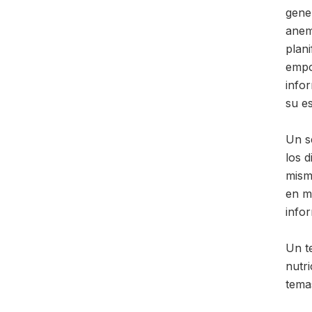
gener
anemi
plani
empo
info
su e
Un se
los 
mism
en m
info
Un t
nutri
tema