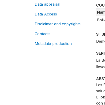
Data appraisal
COU
Nam
Data Access
Boli
Disclaimer and copyrights
Contacts
STU
Demo
Metadata production
SER
La B
lleva
ABS
Las E
salud
El ob
con 