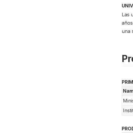
UNI
Las u
años
una 
Pr
PRI
Nam
Mini
Inst
PRO