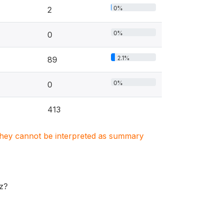
0%
2
0%
0
2.1%
89
0%
0
413
. They cannot be interpreted as summary
ez?