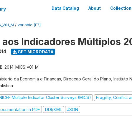
ary
Data Catalog
About
Collection
S_V01_M
/
variable [F7]
o aos Indicadores Múltiplos 2
014
GET MICRODATA
B_2014_MICS_v01_M
nisterio da Economia e Financas, Direccao Geral do Plano, Instituto 
atistica
NICEF Multiple Indicator Cluster Surveys (MICS)
Fragility, Conflict
ocumentation in PDF
DDI/XML
JSON