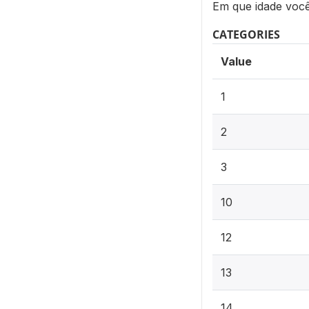
Em que idade você
CATEGORIES
Value
1
2
3
10
12
13
14