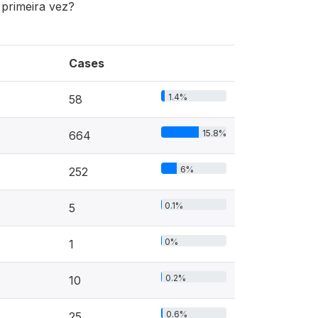
primeira vez?
Cases
1.4%
58
15.8%
664
6%
252
0.1%
5
0%
1
0.2%
10
0.6%
25