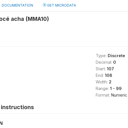
DOCUMENTATION
GET MICRODATA
vocé acha (MMA10)
Type:
Discrete
Decimal:
0
Start:
107
End:
108
Width:
2
Range:
1 - 99
Format:
Numeric
instructions
ON