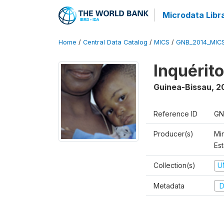
Microdata Libr
Home
/
Central Data Catalog
/
MICS
/
GNB_2014_MIC
Inquérit
Guinea-Bissau
,
2
Reference ID
GN
Producer(s)
Mi
Est
Collection(s)
U
Metadata
D