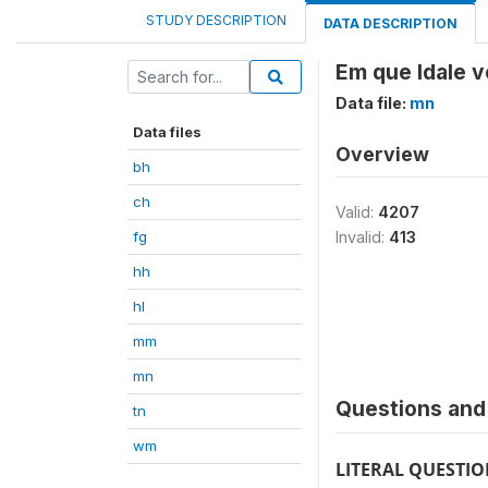
STUDY DESCRIPTION
DATA DESCRIPTION
Em que Idale 
Data file:
mn
Data files
Overview
bh
ch
Valid:
4207
fg
Invalid:
413
hh
hl
mm
mn
Questions and 
tn
wm
LITERAL QUESTI