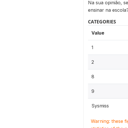
Na sua opinião, s
ensinar na escola
CATEGORIES
Value
1
2
8
9
Sysmiss
Warning: these f