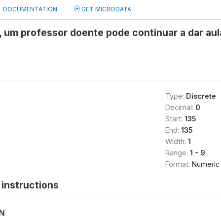
DOCUMENTATION
GET MICRODATA
, um professor doente pode continuar a dar au
Type:
Discrete
Decimal:
0
Start:
135
End:
135
Width:
1
Range:
1 - 9
Format:
Numeric
instructions
ON