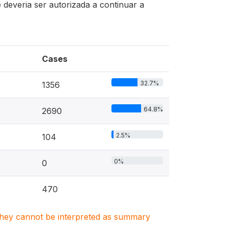
deveria ser autorizada a continuar a
Cases
32.7%
1356
64.8%
2690
2.5%
104
0%
0
470
. They cannot be interpreted as summary