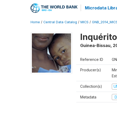
Microdata Libr
Home
/
Central Data Catalog
/
MICS
/
GNB_2014_MIC
Inquérit
Guinea-Bissau
,
2
Reference ID
GN
Producer(s)
Mi
Est
Collection(s)
U
Metadata
D