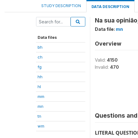
STUDY DESCRIPTION
DATA DESCRIPTION
Na sua opinião
Data file:
mn
Data files
Overview
bh
ch
Valid:
4150
fg
Invalid:
470
hh
hl
mm
mn
Questions and 
tn
wm
LITERAL QUESTI