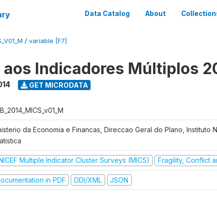
ary
Data Catalog
About
Collection
S_V01_M
/
variable [F7]
o aos Indicadores Múltiplos 2
014
GET MICRODATA
B_2014_MICS_v01_M
nisterio da Economia e Financas, Direccao Geral do Plano, Instituto 
atistica
NICEF Multiple Indicator Cluster Surveys (MICS)
Fragility, Conflict
ocumentation in PDF
DDI/XML
JSON