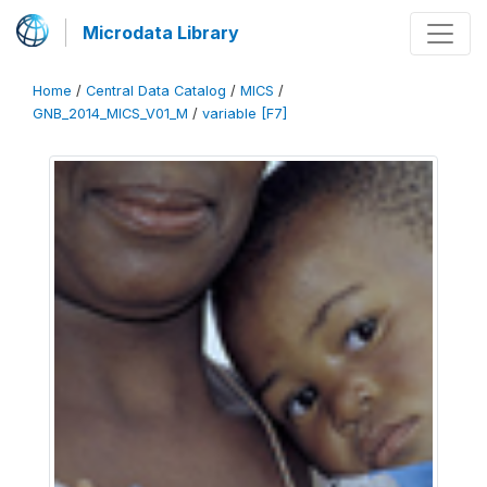
Microdata Library
Home
/
Central Data Catalog
/
MICS
/
GNB_2014_MICS_V01_M
/
variable [F7]