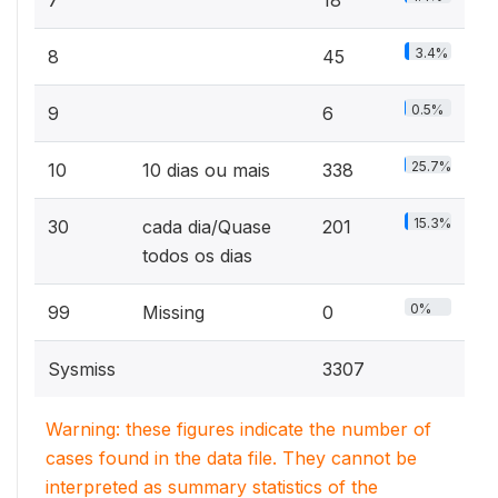
3.4%
8
45
0.5%
9
6
25.7%
10
10 dias ou mais
338
15.3%
30
cada dia/Quase
201
todos os dias
0%
99
Missing
0
Sysmiss
3307
Warning: these figures indicate the number of
cases found in the data file. They cannot be
interpreted as summary statistics of the