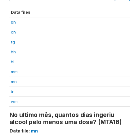
Data files
bh
ch
fg
hh
hl
mm
mn
tn
wm
No ultimo mês, quantos dias ingeriu
alcool pelo menos uma dose? (MTA16)
Data file:
mn