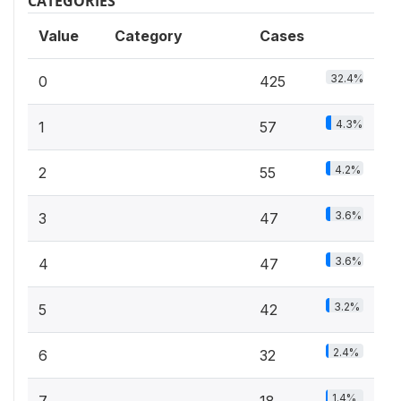
CATEGORIES
Value
Category
Cases
32.4%
0
425
4.3%
1
57
4.2%
2
55
3.6%
3
47
3.6%
4
47
3.2%
5
42
2.4%
6
32
1.4%
7
18