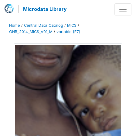
Microdata Library
Home
/
Central Data Catalog
/
MICS
/
GNB_2014_MICS_V01_M
/
variable [F7]