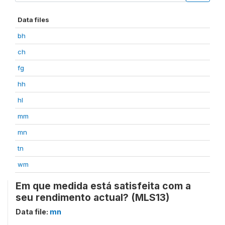
Data files
bh
ch
fg
hh
hl
mm
mn
tn
wm
Em que medida está satisfeita com a
seu rendimento actual? (MLS13)
Data file:
mn