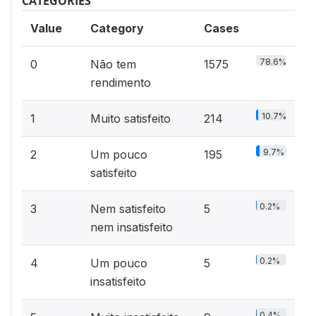
CATEGORIES
Value
Category
Cases
78.6%
0
Não tem
1575
rendimento
10.7%
1
Muito satisfeito
214
9.7%
2
Um pouco
195
satisfeito
0.2%
3
Nem satisfeito
5
nem insatisfeito
0.2%
4
Um pouco
5
insatisfeito
0.4%