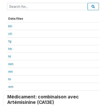
Data files
bh
ch
fg
hh
hl
mm
mn
tn
wm
Médicament: combinaison avec
Artémisinine (CA13E)