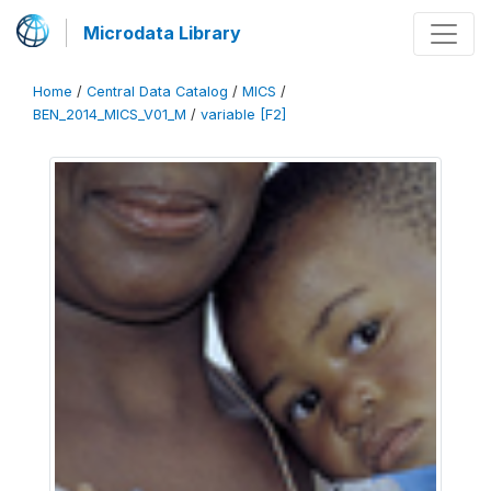
Microdata Library
Home
/
Central Data Catalog
/
MICS
/
BEN_2014_MICS_V01_M
/
variable [F2]