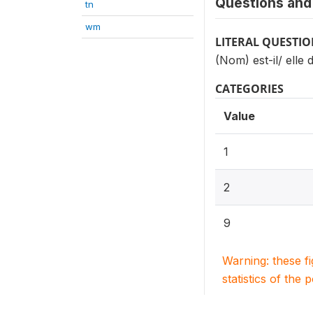
Questions and 
tn
wm
LITERAL QUESTI
(Nom) est-il/ elle 
CATEGORIES
Value
1
2
9
Warning: these f
statistics of the 