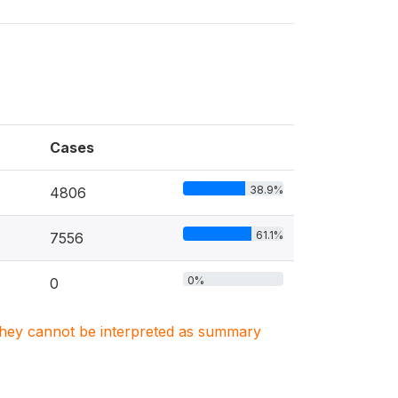
Cases
38.9%
4806
61.1%
7556
0%
0
. They cannot be interpreted as summary