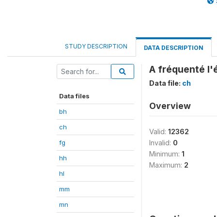
STUDY DESCRIPTION
DATA DESCRIPTION
A fréquenté l'
Data file:
ch
Data files
Overview
bh
ch
Valid:
12362
fg
Invalid:
0
Minimum:
1
hh
Maximum:
2
hl
mm
mn