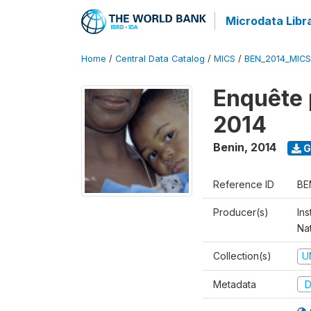
Microdata Libr
Home
/
Central Data Catalog
/
MICS
/
BEN_2014_MICS
Enquête 
2014
Benin
,
2014
G
Reference ID
BE
Producer(s)
Ins
Na
Collection(s)
U
Metadata
D