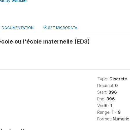
Study website
DOCUMENTATION
GET MICRODATA
école ou l'école maternelle (ED3)
Type:
Discrete
Decimal:
0
Start:
396
End:
396
Width:
1
Range:
1 - 9
Format:
Numeric