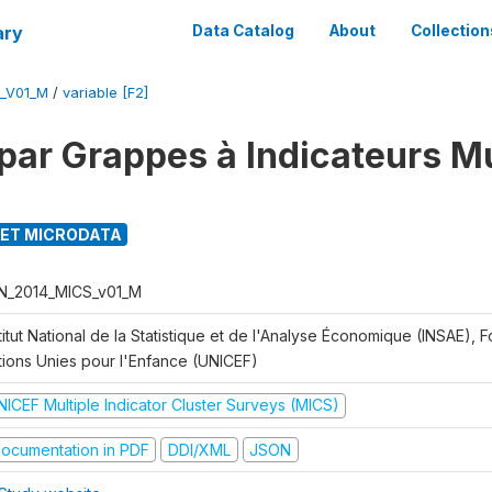
ary
Data Catalog
About
Collection
_V01_M
/
variable [F2]
par Grappes à Indicateurs Mu
ET MICRODATA
N_2014_MICS_v01_M
titut National de la Statistique et de l'Analyse Économique (INSAE), 
tions Unies pour l'Enfance (UNICEF)
NICEF Multiple Indicator Cluster Surveys (MICS)
ocumentation in PDF
DDI/XML
JSON