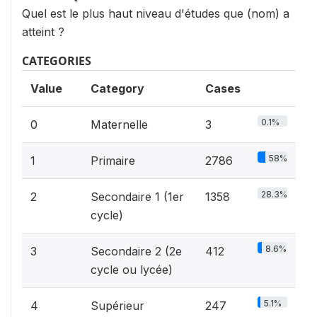
Quel est le plus haut niveau d'études que (nom) a
atteint ?
CATEGORIES
Value
Category
Cases
0.1%
0
Maternelle
3
58%
1
Primaire
2786
28.3%
2
Secondaire 1 (1er
1358
cycle)
8.6%
3
Secondaire 2 (2e
412
cycle ou lycée)
5.1%
4
Supérieur
247