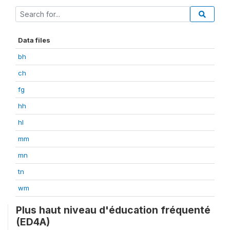
Data files
bh
ch
fg
hh
hl
mm
mn
tn
wm
Plus haut niveau d'éducation fréquenté
(ED4A)