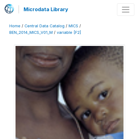
Microdata Library
Home
/
Central Data Catalog
/
MICS
/
BEN_2014_MICS_V01_M
/
variable [F2]