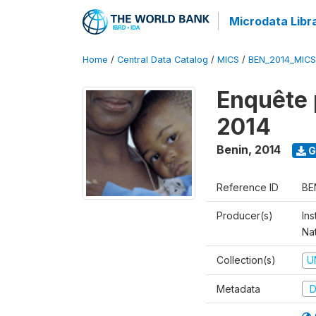
Microdata Libr
Home
/
Central Data Catalog
/
MICS
/
BEN_2014_MICS
Enquête 
2014
Benin
,
2014
G
Reference ID
BE
Producer(s)
Ins
Na
Collection(s)
U
Metadata
D