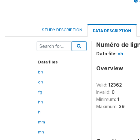
STUDY DESCRIPTION
DATA DESCRIPTION
Numéro de lign
Data file:
ch
Data files
Overview
bh
ch
Valid:
12362
fg
Invalid:
0
Minimum:
1
hh
Maximum:
39
hl
mm
mn