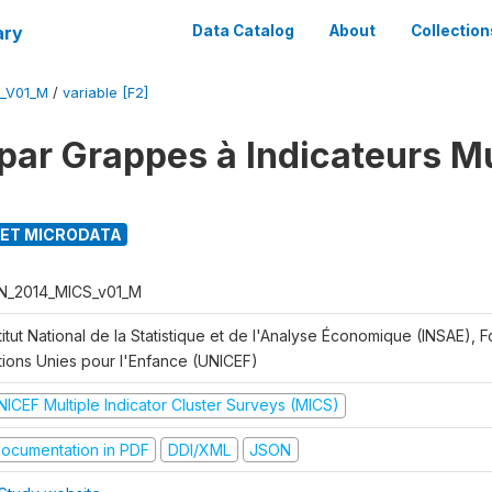
ary
Data Catalog
About
Collection
_V01_M
/
variable [F2]
par Grappes à Indicateurs Mu
ET MICRODATA
N_2014_MICS_v01_M
titut National de la Statistique et de l'Analyse Économique (INSAE), 
tions Unies pour l'Enfance (UNICEF)
NICEF Multiple Indicator Cluster Surveys (MICS)
ocumentation in PDF
DDI/XML
JSON