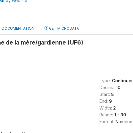
Study website
DOCUMENTATION
GET MICRODATA
e de la mère/gardienne (UF6)
Type:
Continuo
Decimal:
0
Start:
8
End:
9
Width:
2
Range:
1 - 39
Format:
Numeric