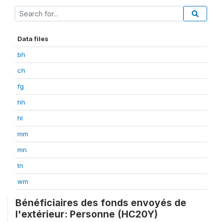
Data files
bh
ch
fg
hh
hl
mm
mn
tn
wm
Bénéficiaires des fonds envoyés de
l'extérieur: Personne (HC20Y)