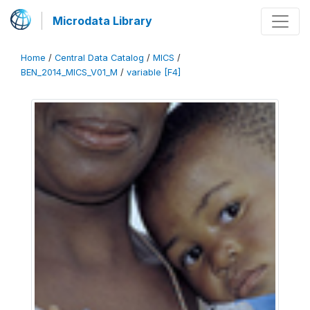
Microdata Library
Home
/
Central Data Catalog
/
MICS
/
BEN_2014_MICS_V01_M
/
variable [F4]