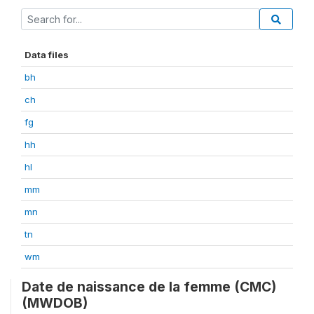
Data files
bh
ch
fg
hh
hl
mm
mn
tn
wm
Date de naissance de la femme (CMC)
(MWDOB)