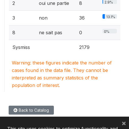
2.9%
2
oui une partie
8
13.1%
3
non
36
0%
8
ne sait pas
0
Sysmiss
2179
Warning: these figures indicate the number of
cases found in the data file. They cannot be
interpreted as summary statistics of the
population of interest.
Back to Catalog
×
This site uses cookies to optimize functionality and