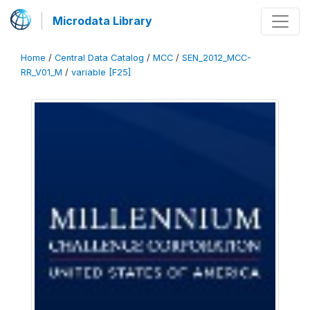
Microdata Library
Home
/
Central Data Catalog
/
MCC
/
SEN_2012_MCC-
RR_V01_M
/
variable [F25]