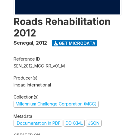
Roads Rehabilitation
2012
Senegal
,
2012
GET MICRODATA
Reference ID
SEN_2012_MCC-RR_v01_M
Producer(s)
Impaq International
Collection(s)
Millennium Challenge Corporation (MCC)
Metadata
Documentation in PDF
DDI/XML
JSON
CREATED ON