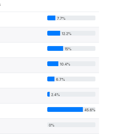
s
7.7%
12.2%
15%
10.4%
6.7%
2.4%
45.6%
0%