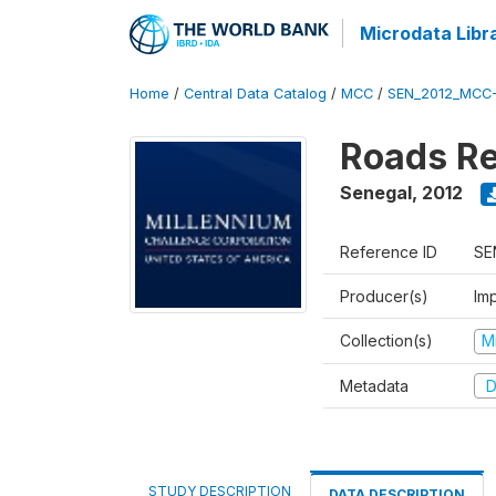
Microdata Libr
Home
/
Central Data Catalog
/
MCC
/
SEN_2012_MCC
Roads Re
Senegal
,
2012
Reference ID
SE
Producer(s)
Imp
Collection(s)
M
Metadata
D
STUDY DESCRIPTION
DATA DESCRIPTION