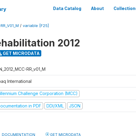
ary
Data Catalog
About
Collection
-RR_V01_M
/
variable [F25]
habilitation 2012
GET MICRODATA
N_2012_MCC-RR_v01_M
aq International
illennium Challenge Corporation (MCC)
ocumentation in PDF
DDI/XML
JSON
DOCUMENTATION
GET MICRODATA