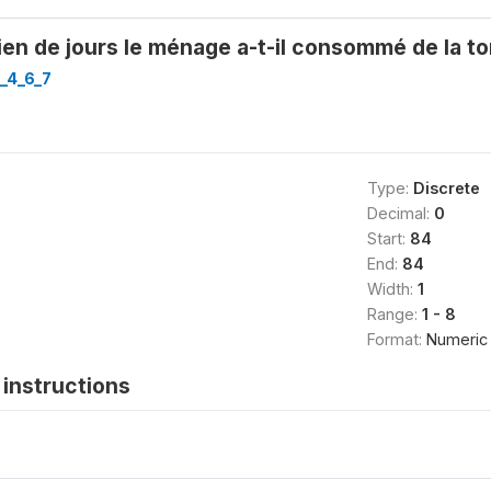
n de jours le ménage a-t-il consommé de la t
r_4_6_7
Type:
Discrete
Decimal:
0
Start:
84
End:
84
Width:
1
Range:
1 - 8
Format:
Numeric
instructions