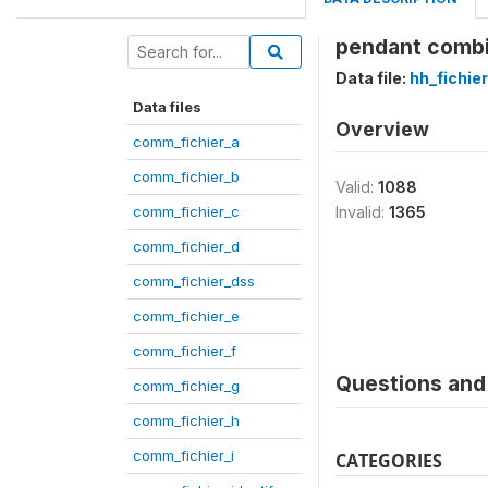
pendant combie
Data file:
hh_fichie
Data files
Overview
comm_fichier_a
comm_fichier_b
Valid:
1088
comm_fichier_c
Invalid:
1365
comm_fichier_d
comm_fichier_dss
comm_fichier_e
comm_fichier_f
Questions and 
comm_fichier_g
comm_fichier_h
comm_fichier_i
CATEGORIES