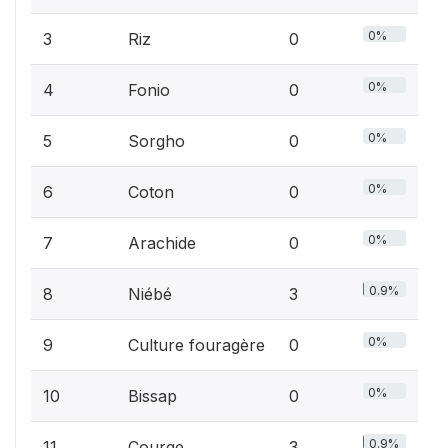
0%
3
Riz
0
0%
4
Fonio
0
0%
5
Sorgho
0
0%
6
Coton
0
0%
7
Arachide
0
0.9%
8
Niébé
3
0%
9
Culture fouragère
0
0%
10
Bissap
0
0.9%
11
Courge
3