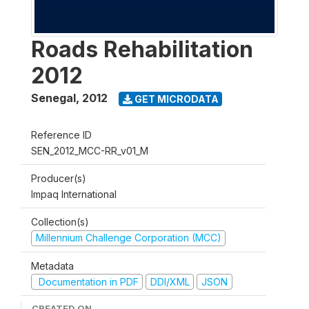
Roads Rehabilitation
2012
Senegal
,
2012
GET MICRODATA
Reference ID
SEN_2012_MCC-RR_v01_M
Producer(s)
Impaq International
Collection(s)
Millennium Challenge Corporation (MCC)
Metadata
Documentation in PDF
DDI/XML
JSON
CREATED ON