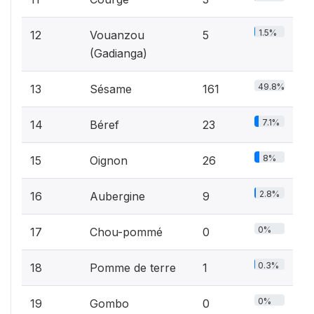
1.5%
12
Vouanzou
5
(Gadianga)
49.8%
13
Sésame
161
7.1%
14
Béref
23
8%
15
Oignon
26
2.8%
16
Aubergine
9
0%
17
Chou-pommé
0
0.3%
18
Pomme de terre
1
0%
19
Gombo
0