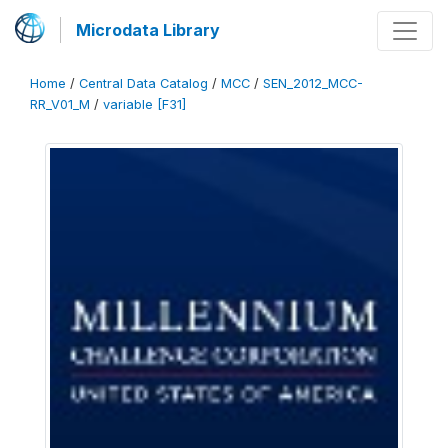
Microdata Library
Home
/
Central Data Catalog
/
MCC
/
SEN_2012_MCC-
RR_V01_M
/
variable [F31]