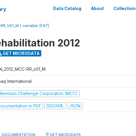
ary
Data Catalog
About
Collection
-RR_V01_M
/
variable [F47]
habilitation 2012
GET MICRODATA
N_2012_MCC-RR_v01_M
aq International
illennium Challenge Corporation (MCC)
ocumentation in PDF
DDI/XML
JSON
DOCUMENTATION
GET MICRODATA