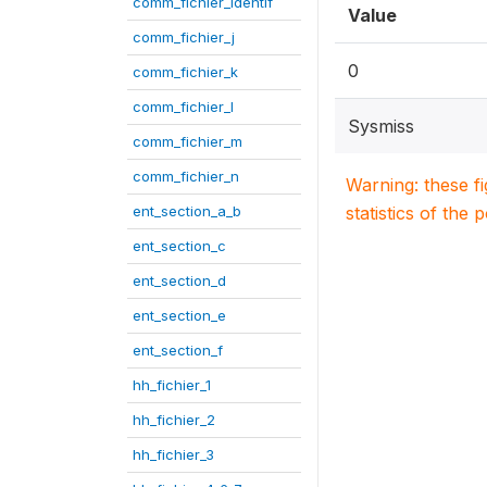
comm_fichier_identif
Value
comm_fichier_j
0
comm_fichier_k
comm_fichier_l
Sysmiss
comm_fichier_m
comm_fichier_n
Warning: these f
ent_section_a_b
statistics of the 
ent_section_c
ent_section_d
ent_section_e
ent_section_f
hh_fichier_1
hh_fichier_2
hh_fichier_3