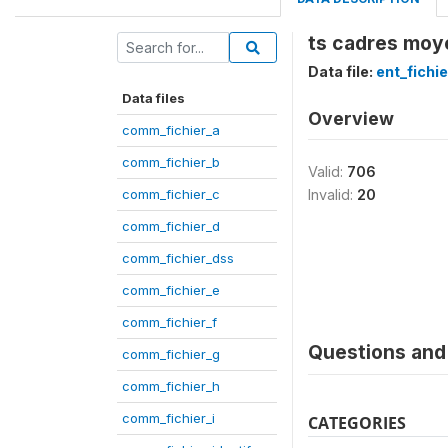
ts cadres moy
Data file:
ent_fichi
Data files
Overview
comm_fichier_a
comm_fichier_b
Valid:
706
comm_fichier_c
Invalid:
20
comm_fichier_d
comm_fichier_dss
comm_fichier_e
comm_fichier_f
Questions and 
comm_fichier_g
comm_fichier_h
comm_fichier_i
CATEGORIES