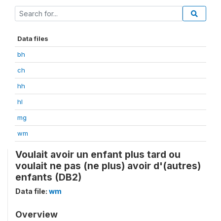
Data files
bh
ch
hh
hl
mg
wm
Voulait avoir un enfant plus tard ou
voulait ne pas (ne plus) avoir d'(autres)
enfants (DB2)
Data file:
wm
Overview