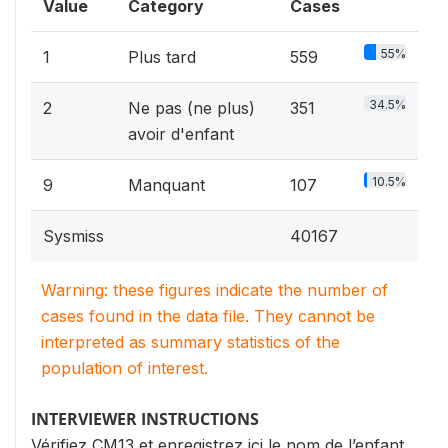
Value
Category
Cases
55%
1
Plus tard
559
34.5%
2
Ne pas (ne plus)
351
avoir d'enfant
10.5%
9
Manquant
107
Sysmiss
40167
Warning: these figures indicate the number of
cases found in the data file. They cannot be
interpreted as summary statistics of the
population of interest.
INTERVIEWER INSTRUCTIONS
Vérifiez CM13 et enregistrez ici le nom de l’enfant