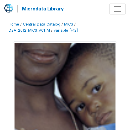
Microdata Library
Home
/
Central Data Catalog
/
MICS
/
DZA_2012_MICS_V01_M
/
variable [F12]