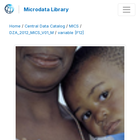
Microdata Library
Home
/
Central Data Catalog
/
MICS
/
DZA_2012_MICS_V01_M
/
variable [F12]