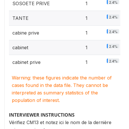
2.4%
SOSOETE PRIVE
1
2.4%
TANTE
1
2.4%
cabine prive
1
2.4%
cabinet
1
2.4%
cabinet prive
1
Warning: these figures indicate the number of
cases found in the data file. They cannot be
interpreted as summary statistics of the
population of interest.
INTERVIEWER INSTRUCTIONS
Vérifiez CM13 et notez ici le nom de la dernière