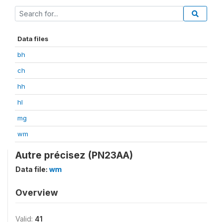
Data files
bh
ch
hh
hl
mg
wm
Autre précisez (PN23AA)
Data file:
wm
Overview
Valid:
41