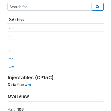
Data files
bh
ch
hh
hl
mg
wm
Injectables (CP15C)
Data file:
wm
Overview
Valid:
106