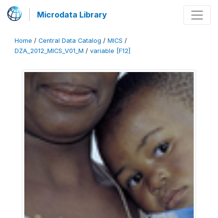
Microdata Library
Home
/
Central Data Catalog
/
MICS
/
DZA_2012_MICS_V01_M
/
variable [F12]