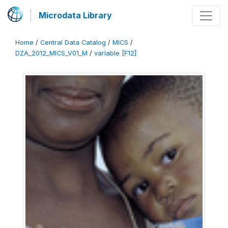
Microdata Library
Home
/
Central Data Catalog
/
MICS
/
DZA_2012_MICS_V01_M
/
variable [F12]