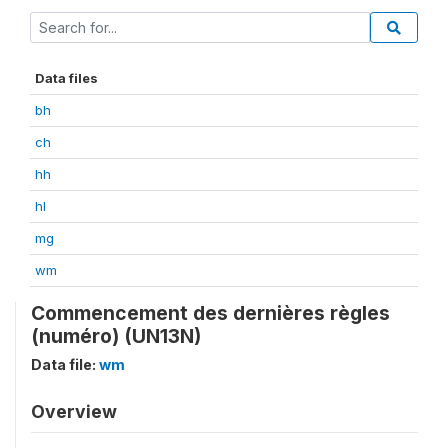
Data files
bh
ch
hh
hl
mg
wm
Commencement des dernières règles
(numéro) (UN13N)
Data file:
wm
Overview