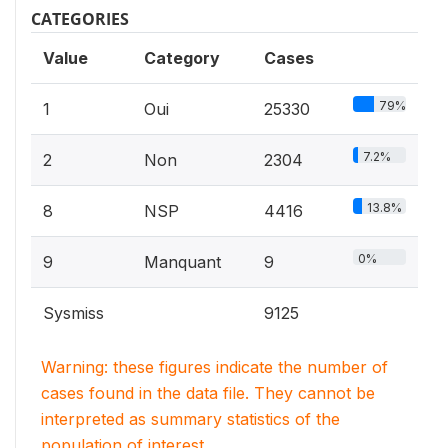
CATEGORIES
Value
Category
Cases
79%
1
Oui
25330
7.2%
2
Non
2304
13.8%
8
NSP
4416
0%
9
Manquant
9
Sysmiss
9125
Warning: these figures indicate the number of
cases found in the data file. They cannot be
interpreted as summary statistics of the
population of interest.