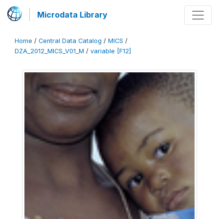
Microdata Library
Home
/
Central Data Catalog
/
MICS
/
DZA_2012_MICS_V01_M
/
variable [F12]