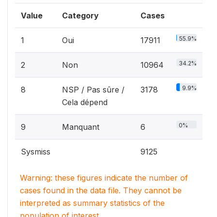
Value
Category
Cases
55.9%
1
Oui
17911
34.2%
2
Non
10964
9.9%
8
NSP / Pas sûre /
3178
Cela dépend
0%
9
Manquant
6
Sysmiss
9125
Warning: these figures indicate the number of
cases found in the data file. They cannot be
interpreted as summary statistics of the
population of interest.