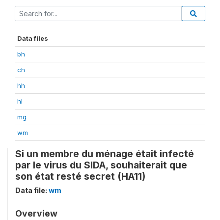
Data files
bh
ch
hh
hl
mg
wm
Si un membre du ménage était infecté
par le virus du SIDA, souhaiterait que
son état resté secret (HA11)
Data file:
wm
Overview