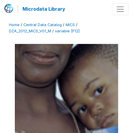
Microdata Library
Home
/
Central Data Catalog
/
MICS
/
DZA_2012_MICS_V01_M
/
variable [F12]