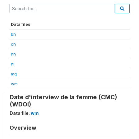
Data files
bh
ch
hh
hl
mg
wm
Date d'interview de la femme (CMC)
(WDOI)
Data file:
wm
Overview