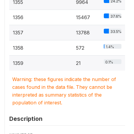
24.2%
1355
9964
37.6%
1356
15467
33.5%
1357
13788
1.4%
1358
572
0.1%
1359
21
Warning: these figures indicate the number of
cases found in the data file. They cannot be
interpreted as summary statistics of the
population of interest.
Description