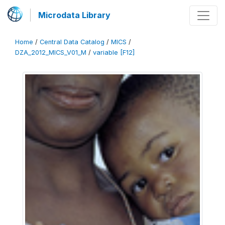
Microdata Library
Home
/
Central Data Catalog
/
MICS
/
DZA_2012_MICS_V01_M
/
variable [F12]