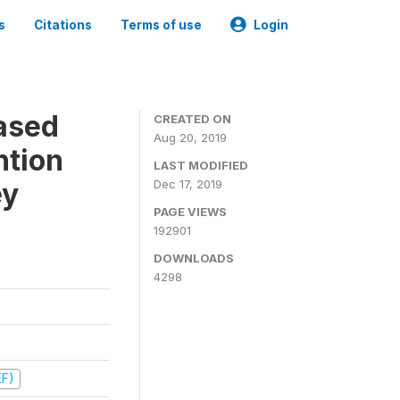
s
Citations
Terms of use
Login
ased
CREATED ON
Aug 20, 2019
ntion
LAST MODIFIED
ey
Dec 17, 2019
PAGE VIEWS
192901
DOWNLOADS
4298
EF)