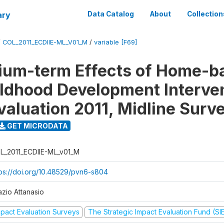
ary
Data Catalog
About
Collection
/
COL_2011_ECDIIE-ML_V01_M
/
variable [F69]
ium-term Effects of Home-b
ildhood Development Interve
valuation 2011, Midline Surv
GET MICRODATA
L_2011_ECDIIE-ML_v01_M
tps://doi.org/10.48529/pvn6-s804
azio Attanasio
mpact Evaluation Surveys
The Strategic Impact Evaluation Fund (SI