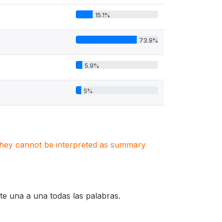
15.1%
73.9%
5.9%
5%
. They cannot be interpreted as summary
te una a una todas las palabras.