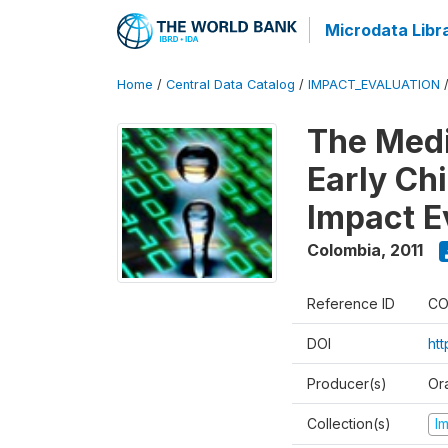
Microdata Libr
Home
/
Central Data Catalog
/
IMPACT_EVALUATION
The Med
Early Ch
Impact E
Colombia
,
2011
Reference ID
CO
DOI
ht
Producer(s)
Or
Collection(s)
I