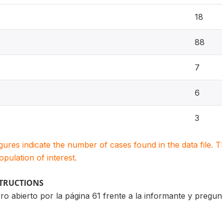
18
88
7
6
3
igures indicate the number of cases found in the data file
population of interest.
STRUCTIONS
ro abierto por la página 61 frente a la informante y pregun