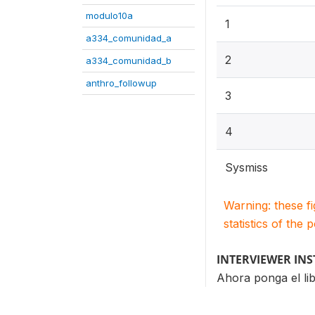
modulo10a
1
a334_comunidad_a
2
a334_comunidad_b
anthro_followup
3
4
Sysmiss
Warning: these f
statistics of the 
INTERVIEWER IN
Ahora ponga el lib