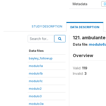
Metadata
D
STUDY DESCRIPTION
DATA DESCRIPTION
121. ambulante
Data file:
modulo6
Data files
Overview
bayley_followup
modulo1a
Valid:
119
modulo1b
Invalid:
3
modulo1c
modulo2
modulo3
modulo3a