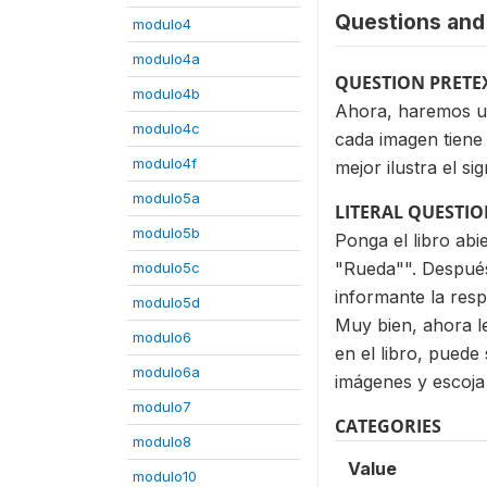
Questions and 
modulo4
modulo4a
QUESTION PRETE
modulo4b
Ahora, haremos un
modulo4c
cada imagen tiene
modulo4f
mejor ilustra el s
modulo5a
LITERAL QUESTI
modulo5b
Ponga el libro abi
"Rueda"". Después 
modulo5c
informante la resp
modulo5d
Muy bien, ahora l
modulo6
en el libro, puede
modulo6a
imágenes y escoja 
modulo7
CATEGORIES
modulo8
Value
modulo10