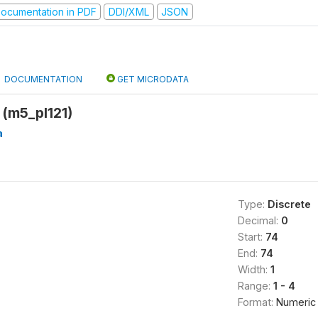
ocumentation in PDF
DDI/XML
JSON
DOCUMENTATION
GET MICRODATA
 (m5_pl121)
a
Type:
Discrete
Decimal:
0
Start:
74
End:
74
Width:
1
Range:
1 - 4
Format:
Numeric