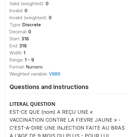
Valid (weighted):
0
Invalid:
0
Invalid (weighted):
0
Type:
Discrete
Decimal:
0
Start:
318
End:
318
Width:
1
Range:
1 - 9
Format:
Numeric
Weighted variable:
V889
Questions and instructions
LITERAL QUESTION
EST-CE QUE (nom) A REÇU UNE «
VACCINATION CONTRE LA FIEVRE JAUNE » -
C'EST-A-DIRE UNE INJECTION FAITE AU BRAS
A L’AGE DE 9 MOIS OU PLUS - POUR LUI