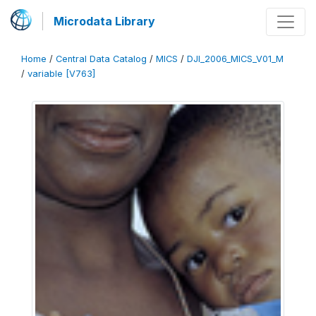
Microdata Library
Home
/
Central Data Catalog
/
MICS
/
DJI_2006_MICS_V01_M
/
variable [V763]