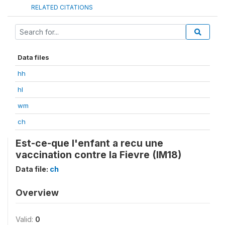
RELATED CITATIONS
Data files
hh
hl
wm
ch
Est-ce-que l'enfant a recu une
vaccination contre la Fievre (IM18)
Data file:
ch
Overview
Valid:
0