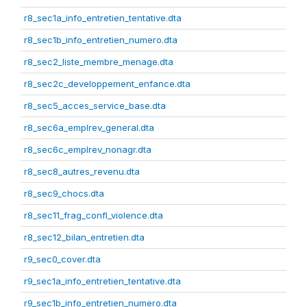
r8_sec1a_info_entretien_tentative.dta
r8_sec1b_info_entretien_numero.dta
r8_sec2_liste_membre_menage.dta
r8_sec2c_developpement_enfance.dta
r8_sec5_acces_service_base.dta
r8_sec6a_emplrev_general.dta
r8_sec6c_emplrev_nonagr.dta
r8_sec8_autres_revenu.dta
r8_sec9_chocs.dta
r8_sec11_frag_confl_violence.dta
r8_sec12_bilan_entretien.dta
r9_sec0_cover.dta
r9_sec1a_info_entretien_tentative.dta
r9_sec1b_info_entretien_numero.dta