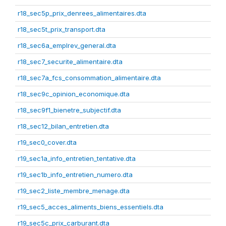
r18_sec5p_prix_denrees_alimentaires.dta
r18_sec5t_prix_transport.dta
r18_sec6a_emplrev_general.dta
r18_sec7_securite_alimentaire.dta
r18_sec7a_fcs_consommation_alimentaire.dta
r18_sec9c_opinion_economique.dta
r18_sec9f1_bienetre_subjectif.dta
r18_sec12_bilan_entretien.dta
r19_sec0_cover.dta
r19_sec1a_info_entretien_tentative.dta
r19_sec1b_info_entretien_numero.dta
r19_sec2_liste_membre_menage.dta
r19_sec5_acces_aliments_biens_essentiels.dta
r19_sec5c_prix_carburant.dta