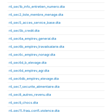
r4_sec1b_info_entretien_numero.dta
r4_sec2_liste_membre_menage.dta
r4_sec5_acces_service_base.dta
r4_sec5b_credit.dta
r4_sec6a_emplrev_general.dta
r4_sec6b_emplrev_travailsalarie.dta
r4_sec6c_emplrev_nonagr.dta
r4_sec6d_b_elevage.dta
r4_sec6d_emplrev_agr.dta
r4_sec6db_emplrev_elevage.dta
r4_sec7_securite_alimentaire.dta
r4_sec8_autres_revenu.dta
r4_sec9_chocs.dta
r4_sec11_frag_confl_violence.dta