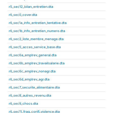
r5_sec12_bilan_entretien.dta
r6_sec0_cover.dta
r6_sec1a_info_entretien_tentative.dta
r6_sec1b_info_entretien_numero.dta
r6_sec2_liste_membre_menage.dta
r6_sec5_acces_service_base.dta
r6_sec6a_emplrev_general.dta
r6_sec6b_emplrev_travailsalarie.dta
r6_sec6c_emplrev_nonagr.dta
r6_sec6d_emplrev_agr.dta
r6_sec7_securite_alimentaire.dta
r6_sec8_autres_revenu.dta
r6_sec9_chocs.dta
r6_sec11_frag_confl_violence.dta