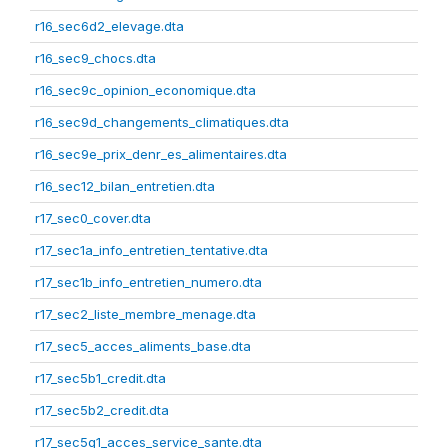
r16_sec6d2_elevage.dta
r16_sec9_chocs.dta
r16_sec9c_opinion_economique.dta
r16_sec9d_changements_climatiques.dta
r16_sec9e_prix_denr_es_alimentaires.dta
r16_sec12_bilan_entretien.dta
r17_sec0_cover.dta
r17_sec1a_info_entretien_tentative.dta
r17_sec1b_info_entretien_numero.dta
r17_sec2_liste_membre_menage.dta
r17_sec5_acces_aliments_base.dta
r17_sec5b1_credit.dta
r17_sec5b2_credit.dta
r17_sec5g1_acces_service_sante.dta