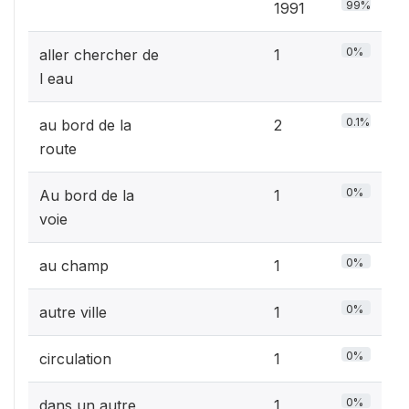
99%
1991
0%
aller chercher de
1
l eau
0.1%
au bord de la
2
route
0%
Au bord de la
1
voie
0%
au champ
1
0%
autre ville
1
0%
circulation
1
0%
dans un autre
1