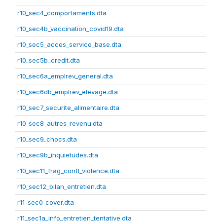
r10_sec4_comportaments.dta
r10_sec4b_vaccination_covid19.dta
r10_sec5_acces_service_base.dta
r10_sec5b_credit.dta
r10_sec6a_emplrev_general.dta
r10_sec6db_emplrev_elevage.dta
r10_sec7_securite_alimentaire.dta
r10_sec8_autres_revenu.dta
r10_sec9_chocs.dta
r10_sec9b_inquietudes.dta
r10_sec11_frag_confl_violence.dta
r10_sec12_bilan_entretien.dta
r11_sec0_cover.dta
r11_sec1a_info_entretien_tentative.dta