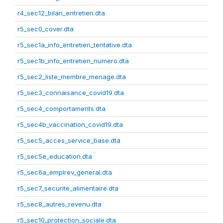
r4_sec12_bilan_entretien.dta
r5_sec0_cover.dta
r5_sec1a_info_entretien_tentative.dta
r5_sec1b_info_entretien_numero.dta
r5_sec2_liste_membre_menage.dta
r5_sec3_connaisance_covid19.dta
r5_sec4_comportaments.dta
r5_sec4b_vaccination_covid19.dta
r5_sec5_acces_service_base.dta
r5_sec5e_education.dta
r5_sec6a_emplrev_general.dta
r5_sec7_securite_alimentaire.dta
r5_sec8_autres_revenu.dta
r5_sec10_protection_sociale.dta