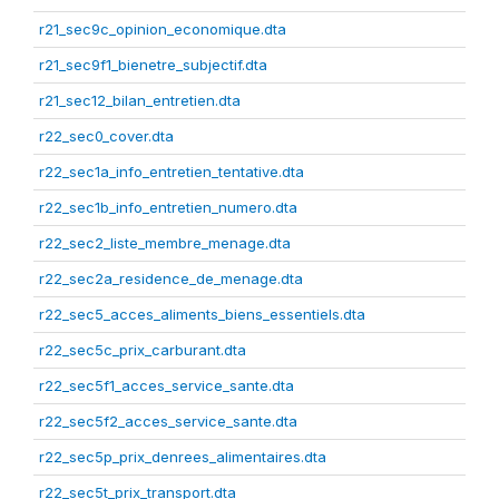
r21_sec9c_opinion_economique.dta
r21_sec9f1_bienetre_subjectif.dta
r21_sec12_bilan_entretien.dta
r22_sec0_cover.dta
r22_sec1a_info_entretien_tentative.dta
r22_sec1b_info_entretien_numero.dta
r22_sec2_liste_membre_menage.dta
r22_sec2a_residence_de_menage.dta
r22_sec5_acces_aliments_biens_essentiels.dta
r22_sec5c_prix_carburant.dta
r22_sec5f1_acces_service_sante.dta
r22_sec5f2_acces_service_sante.dta
r22_sec5p_prix_denrees_alimentaires.dta
r22_sec5t_prix_transport.dta