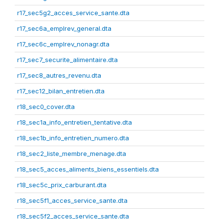
r17_sec5g2_acces_service_sante.dta
r17_sec6a_emplrev_general.dta
r17_sec6c_emplrev_nonagr.dta
r17_sec7_securite_alimentaire.dta
r17_sec8_autres_revenu.dta
r17_sec12_bilan_entretien.dta
r18_sec0_cover.dta
r18_sec1a_info_entretien_tentative.dta
r18_sec1b_info_entretien_numero.dta
r18_sec2_liste_membre_menage.dta
r18_sec5_acces_aliments_biens_essentiels.dta
r18_sec5c_prix_carburant.dta
r18_sec5f1_acces_service_sante.dta
r18_sec5f2_acces_service_sante.dta