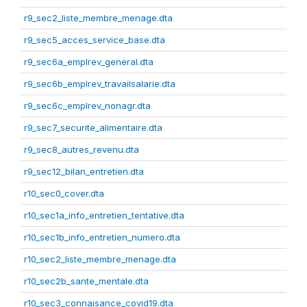
r9_sec2_liste_membre_menage.dta
r9_sec5_acces_service_base.dta
r9_sec6a_emplrev_general.dta
r9_sec6b_emplrev_travailsalarie.dta
r9_sec6c_emplrev_nonagr.dta
r9_sec7_securite_alimentaire.dta
r9_sec8_autres_revenu.dta
r9_sec12_bilan_entretien.dta
r10_sec0_cover.dta
r10_sec1a_info_entretien_tentative.dta
r10_sec1b_info_entretien_numero.dta
r10_sec2_liste_membre_menage.dta
r10_sec2b_sante_mentale.dta
r10_sec3_connaisance_covid19.dta