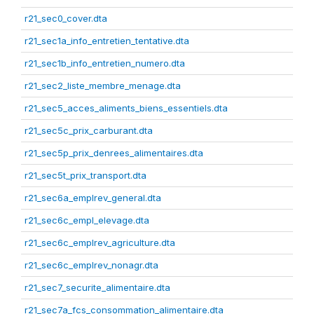
r21_sec0_cover.dta
r21_sec1a_info_entretien_tentative.dta
r21_sec1b_info_entretien_numero.dta
r21_sec2_liste_membre_menage.dta
r21_sec5_acces_aliments_biens_essentiels.dta
r21_sec5c_prix_carburant.dta
r21_sec5p_prix_denrees_alimentaires.dta
r21_sec5t_prix_transport.dta
r21_sec6a_emplrev_general.dta
r21_sec6c_empl_elevage.dta
r21_sec6c_emplrev_agriculture.dta
r21_sec6c_emplrev_nonagr.dta
r21_sec7_securite_alimentaire.dta
r21_sec7a_fcs_consommation_alimentaire.dta