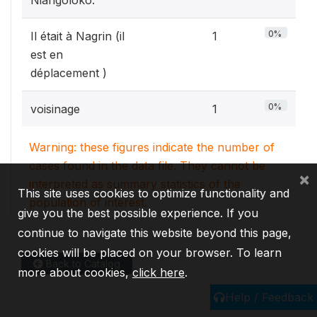
0%
Il était à Nagrin (il
1
est en
déplacement )
0%
voisinage
1
Warning: these figures indicate the number of
cases found in the data file. They cannot be
×
interpreted as summary statistics of the
This site uses cookies to optimize functionality and
population of interest.
give you the best possible experience. If you
continue to navigate this website beyond this page,
cookies will be placed on your browser. To learn
Back to Catalog
more about cookies,
click here
.
Help / Feedback