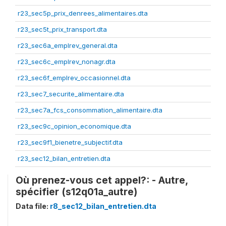
r23_sec5p_prix_denrees_alimentaires.dta
r23_sec5t_prix_transport.dta
r23_sec6a_emplrev_general.dta
r23_sec6c_emplrev_nonagr.dta
r23_sec6f_emplrev_occasionnel.dta
r23_sec7_securite_alimentaire.dta
r23_sec7a_fcs_consommation_alimentaire.dta
r23_sec9c_opinion_economique.dta
r23_sec9f1_bienetre_subjectif.dta
r23_sec12_bilan_entretien.dta
Où prenez-vous cet appel?: - Autre,
spécifier (s12q01a_autre)
Data file:
r8_sec12_bilan_entretien.dta