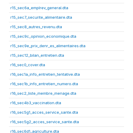
r15_sec6a_emplrev_general.dta
r15_sec7_securite_alimentaire.dta
r15_sec8_autres_revenu.dta
r15_sec9c_opinion_economique.dta
r15_sec9e_prix_denr_es_alimentaires.dta
r15_sec12_bilan_entretien.dta
r16_sec0_cover.dta
r16_sec1a_info_entretien_tentative.dta
r16_sec1b_info_entretien_numero.dta
r16_sec2_liste_membre_menage.dta
r16_sec4b3_vaccination.dta
r16_sec5g1_acces_service_sante.dta
r16_sec5g2_acces_service_sante.dta
r16_sec6d1_agriculture.dta