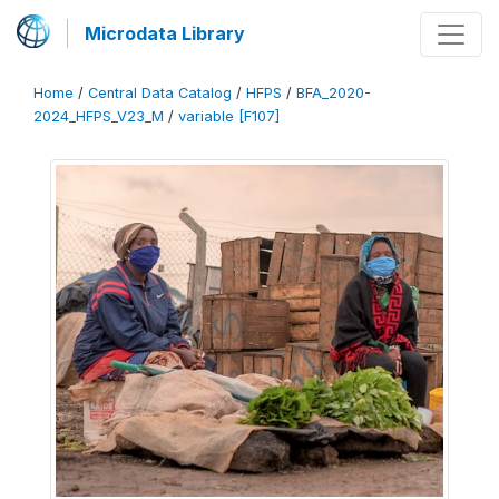
Microdata Library
Home
/
Central Data Catalog
/
HFPS
/
BFA_2020-
2024_HFPS_V23_M
/
variable [F107]