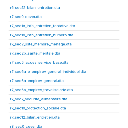
r6_sec12_bilan_entretien.dta
r7_sec0_cover.dta
r7_sec1a_info_entretien_tentative.dta
r7_sec1b_info_entretien_numero.dta
r7_sec2_liste_membre_menage.dta
r7_sec2b_sante_mentale.dta
r7_sec5_acces_service_base.dta
r7_sec6a_b_emplrev_general_individuel.dta
r7_sec6a_emplrev_general.dta
r7_sec6b_emplrev_travailsalarie.dta
r7_sec7_securite_alimentaire.dta
r7_sec10_protection_sociale.dta
r7_sec12_bilan_entretien.dta
r8_sec0_cover.dta