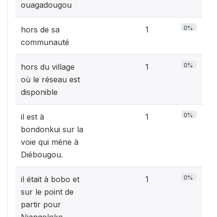
ouagadougou
0%
hors de sa
1
communauté
0%
hors du village
1
où le réseau est
disponible
0%
il est à
1
bondonkui sur la
voie qui mène à
Diébougou.
0%
il était à bobo et
1
sur le point de
partir pour
Niangoloko.