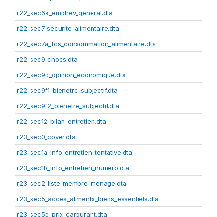
r22_sec6a_emplrev_general.dta
r22_sec7_securite_alimentaire.dta
r22_sec7a_fcs_consommation_alimentaire.dta
r22_sec9_chocs.dta
r22_sec9c_opinion_economique.dta
r22_sec9f1_bienetre_subjectif.dta
r22_sec9f2_bienetre_subjectif.dta
r22_sec12_bilan_entretien.dta
r23_sec0_cover.dta
r23_sec1a_info_entretien_tentative.dta
r23_sec1b_info_entretien_numero.dta
r23_sec2_liste_membre_menage.dta
r23_sec5_acces_aliments_biens_essentiels.dta
r23_sec5c_prix_carburant.dta