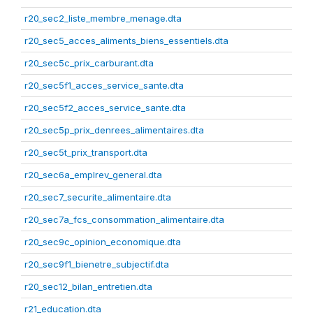
r20_sec2_liste_membre_menage.dta
r20_sec5_acces_aliments_biens_essentiels.dta
r20_sec5c_prix_carburant.dta
r20_sec5f1_acces_service_sante.dta
r20_sec5f2_acces_service_sante.dta
r20_sec5p_prix_denrees_alimentaires.dta
r20_sec5t_prix_transport.dta
r20_sec6a_emplrev_general.dta
r20_sec7_securite_alimentaire.dta
r20_sec7a_fcs_consommation_alimentaire.dta
r20_sec9c_opinion_economique.dta
r20_sec9f1_bienetre_subjectif.dta
r20_sec12_bilan_entretien.dta
r21_education.dta