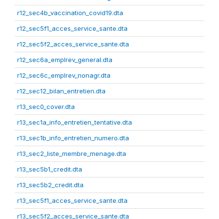
r12_sec4b_vaccination_covid19.dta
r12_sec5f1_acces_service_sante.dta
r12_sec5f2_acces_service_sante.dta
r12_sec6a_emplrev_general.dta
r12_sec6c_emplrev_nonagr.dta
r12_sec12_bilan_entretien.dta
r13_sec0_cover.dta
r13_sec1a_info_entretien_tentative.dta
r13_sec1b_info_entretien_numero.dta
r13_sec2_liste_membre_menage.dta
r13_sec5b1_credit.dta
r13_sec5b2_credit.dta
r13_sec5f1_acces_service_sante.dta
r13_sec5f2_acces_service_sante.dta