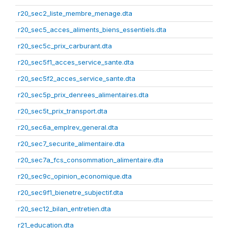
r20_sec2_liste_membre_menage.dta
r20_sec5_acces_aliments_biens_essentiels.dta
r20_sec5c_prix_carburant.dta
r20_sec5f1_acces_service_sante.dta
r20_sec5f2_acces_service_sante.dta
r20_sec5p_prix_denrees_alimentaires.dta
r20_sec5t_prix_transport.dta
r20_sec6a_emplrev_general.dta
r20_sec7_securite_alimentaire.dta
r20_sec7a_fcs_consommation_alimentaire.dta
r20_sec9c_opinion_economique.dta
r20_sec9f1_bienetre_subjectif.dta
r20_sec12_bilan_entretien.dta
r21_education.dta