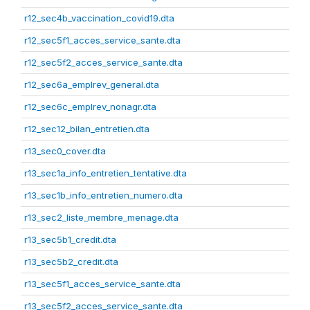
r12_sec4b_vaccination_covid19.dta
r12_sec5f1_acces_service_sante.dta
r12_sec5f2_acces_service_sante.dta
r12_sec6a_emplrev_general.dta
r12_sec6c_emplrev_nonagr.dta
r12_sec12_bilan_entretien.dta
r13_sec0_cover.dta
r13_sec1a_info_entretien_tentative.dta
r13_sec1b_info_entretien_numero.dta
r13_sec2_liste_membre_menage.dta
r13_sec5b1_credit.dta
r13_sec5b2_credit.dta
r13_sec5f1_acces_service_sante.dta
r13_sec5f2_acces_service_sante.dta