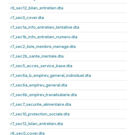
r6_sec12_bilan_entretien.dta
r7_sec0_cover.dta
r7_sec1a_info_entretien_tentative.dta
r7_sec1b_info_entretien_numero.dta
r7_sec2_liste_membre_menage.dta
r7_sec2b_sante_mentale.dta
r7_sec5_acces_service_base.dta
r7_sec6a_b_emplrev_general_individuel.dta
r7_sec6a_emplrev_general.dta
r7_sec6b_emplrev_travailsalarie.dta
r7_sec7_securite_alimentaire.dta
r7_sec10_protection_sociale.dta
r7_sec12_bilan_entretien.dta
r8_sec0_cover.dta