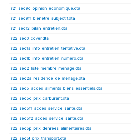
r21_sec9c_opinion_economique.dta
r21_sec9f1_bienetre_subjectif.dta
r21_sec12_bilan_entretien.dta
r22_sec0_cover.dta
r22_sec1a_info_entretien_tentative.dta
r22_sec1b_info_entretien_numero.dta
r22_sec2_liste_membre_menage.dta
r22_sec2a_residence_de_menage.dta
r22_sec5_acces_aliments_biens_essentiels.dta
r22_sec5c_prix_carburant.dta
r22_sec5f1_acces_service_sante.dta
r22_sec5f2_acces_service_sante.dta
r22_sec5p_prix_denrees_alimentaires.dta
r22_sec5t_prix_transport.dta