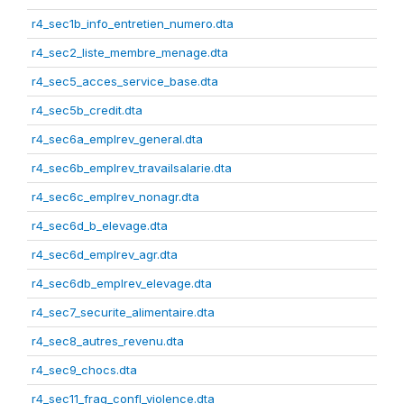
r4_sec1b_info_entretien_numero.dta
r4_sec2_liste_membre_menage.dta
r4_sec5_acces_service_base.dta
r4_sec5b_credit.dta
r4_sec6a_emplrev_general.dta
r4_sec6b_emplrev_travailsalarie.dta
r4_sec6c_emplrev_nonagr.dta
r4_sec6d_b_elevage.dta
r4_sec6d_emplrev_agr.dta
r4_sec6db_emplrev_elevage.dta
r4_sec7_securite_alimentaire.dta
r4_sec8_autres_revenu.dta
r4_sec9_chocs.dta
r4_sec11_frag_confl_violence.dta