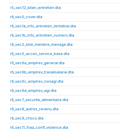
r5_sec12_bilan_entretien.dta
r6_sec0_cover.dta
r6_sec1a_info_entretien_tentative.dta
r6_sec1b_info_entretien_numero.dta
r6_sec2_liste_membre_menage.dta
r6_sec5_acces_service_base.dta
r6_sec6a_emplrev_general.dta
r6_sec6b_emplrev_travailsalarie.dta
r6_sec6c_emplrev_nonagr.dta
r6_sec6d_emplrev_agr.dta
r6_sec7_securite_alimentaire.dta
r6_sec8_autres_revenu.dta
r6_sec9_chocs.dta
r6_sec11_frag_confl_violence.dta