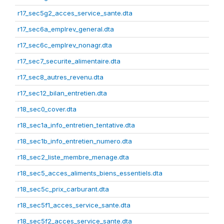
r17_sec5g2_acces_service_sante.dta
r17_sec6a_emplrev_general.dta
r17_sec6c_emplrev_nonagr.dta
r17_sec7_securite_alimentaire.dta
r17_sec8_autres_revenu.dta
r17_sec12_bilan_entretien.dta
r18_sec0_cover.dta
r18_sec1a_info_entretien_tentative.dta
r18_sec1b_info_entretien_numero.dta
r18_sec2_liste_membre_menage.dta
r18_sec5_acces_aliments_biens_essentiels.dta
r18_sec5c_prix_carburant.dta
r18_sec5f1_acces_service_sante.dta
r18_sec5f2_acces_service_sante.dta