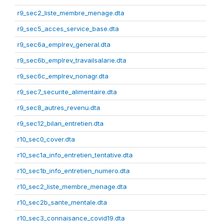
r9_sec2_liste_membre_menage.dta
r9_sec5_acces_service_base.dta
r9_sec6a_emplrev_general.dta
r9_sec6b_emplrev_travailsalarie.dta
r9_sec6c_emplrev_nonagr.dta
r9_sec7_securite_alimentaire.dta
r9_sec8_autres_revenu.dta
r9_sec12_bilan_entretien.dta
r10_sec0_cover.dta
r10_sec1a_info_entretien_tentative.dta
r10_sec1b_info_entretien_numero.dta
r10_sec2_liste_membre_menage.dta
r10_sec2b_sante_mentale.dta
r10_sec3_connaisance_covid19.dta