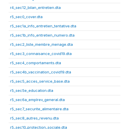
r4_sec12_bilan_entretien.dta
r5_sec0_cover.dta
r5_sec1a_info_entretien_tentative.dta
r5_sec1b_info_entretien_numero.dta
r5_sec2_liste_membre_menage.dta
r5_sec3_connaisance_covid19.dta
r5_sec4_comportaments.dta
r5_sec4b_vaccination_covid19.dta
r5_sec5_acces_service_base.dta
r5_sec5e_education.dta
r5_sec6a_emplrev_general.dta
r5_sec7_securite_alimentaire.dta
r5_sec8_autres_revenu.dta
r5_sec10_protection_sociale.dta