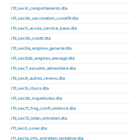
r10_sec4_comportaments.dta
r10_sec4b_vaccination_covid19.dta
r10_sec5_acces_service_base.dta
r10_sec5b_credit.dta
r10_sec6a_emplrev_general.dta
r10_sec6db_emplrev_elevage.dta
r10_sec7_securite_alimentaire.dta
r10_sec8_autres_revenu.dta
r10_sec9_chocs.dta
r10_sec9b_inquietudes.dta
r10_sec11_frag_confl_violence.dta
r10_sec12_bilan_entretien.dta
r11_sec0_cover.dta
r11_sec1a_info_entretien_tentative.dta