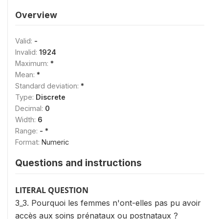
Overview
Valid:
-
Invalid:
1924
Maximum:
*
Mean:
*
Standard deviation:
*
Type:
Discrete
Decimal:
0
Width:
6
Range:
- *
Format:
Numeric
Questions and instructions
LITERAL QUESTION
3_3. Pourquoi les femmes n'ont-elles pas pu avoir
accès aux soins prénataux ou postnataux ?