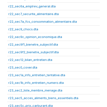
r22_sec6a_emplrev_general.dta
r22_sec7_securite_alimentaire.dta
r22_sec7a_fcs_consommation_alimentaire.dta
r22_sec9_chocs.dta
r22_sec9c_opinion_economique.dta
r22_sec9f1_bienetre_subjectif.dta
r22_sec9f2_bienetre_subjectif.dta
r22_sec12_bilan_entretien.dta
r23_sec0_cover.dta
r23_sec1a_info_entretien_tentative.dta
r23_sec1b_info_entretien_numero.dta
r23_sec2_liste_membre_menage.dta
r23_sec5_acces_aliments_biens_essentiels.dta
r23_sec5c_prix_carburant.dta