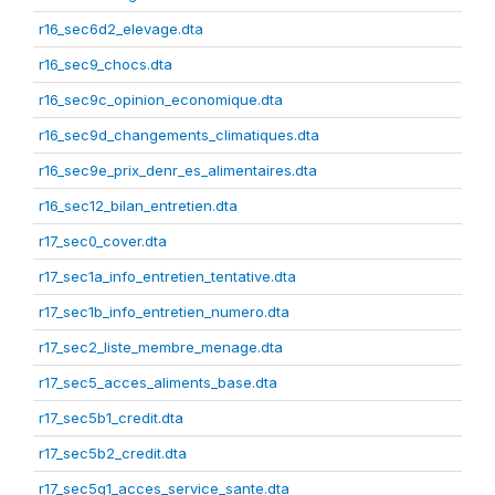
r16_sec6d2_elevage.dta
r16_sec9_chocs.dta
r16_sec9c_opinion_economique.dta
r16_sec9d_changements_climatiques.dta
r16_sec9e_prix_denr_es_alimentaires.dta
r16_sec12_bilan_entretien.dta
r17_sec0_cover.dta
r17_sec1a_info_entretien_tentative.dta
r17_sec1b_info_entretien_numero.dta
r17_sec2_liste_membre_menage.dta
r17_sec5_acces_aliments_base.dta
r17_sec5b1_credit.dta
r17_sec5b2_credit.dta
r17_sec5g1_acces_service_sante.dta