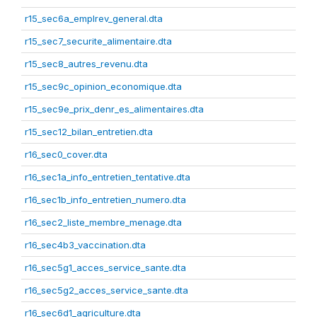
r15_sec6a_emplrev_general.dta
r15_sec7_securite_alimentaire.dta
r15_sec8_autres_revenu.dta
r15_sec9c_opinion_economique.dta
r15_sec9e_prix_denr_es_alimentaires.dta
r15_sec12_bilan_entretien.dta
r16_sec0_cover.dta
r16_sec1a_info_entretien_tentative.dta
r16_sec1b_info_entretien_numero.dta
r16_sec2_liste_membre_menage.dta
r16_sec4b3_vaccination.dta
r16_sec5g1_acces_service_sante.dta
r16_sec5g2_acces_service_sante.dta
r16_sec6d1_agriculture.dta