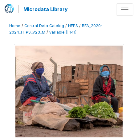
Microdata Library
Home
/
Central Data Catalog
/
HFPS
/
BFA_2020-
2024_HFPS_V23_M
/
variable [F141]