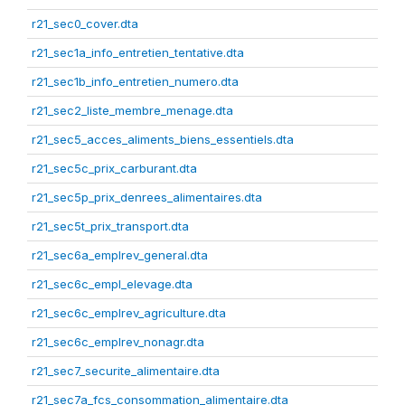
r21_sec0_cover.dta
r21_sec1a_info_entretien_tentative.dta
r21_sec1b_info_entretien_numero.dta
r21_sec2_liste_membre_menage.dta
r21_sec5_acces_aliments_biens_essentiels.dta
r21_sec5c_prix_carburant.dta
r21_sec5p_prix_denrees_alimentaires.dta
r21_sec5t_prix_transport.dta
r21_sec6a_emplrev_general.dta
r21_sec6c_empl_elevage.dta
r21_sec6c_emplrev_agriculture.dta
r21_sec6c_emplrev_nonagr.dta
r21_sec7_securite_alimentaire.dta
r21_sec7a_fcs_consommation_alimentaire.dta