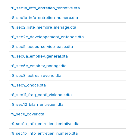
r8_sec1a_info_entretien_tentative.dta
r8_sec1b_info_entretien_numero.dta
r8_sec2_liste_membre_menage.dta
r8_sec2c_developpement_enfance.dta
r8_sec5_acces_service_base.dta
r8_sec6a_emplrev_general.dta
r8_sec6c_emplrev_nonagr.dta
r8_sec8_autres_revenu.dta
r8_sec9_chocs.dta
r8_sec11_frag_confl_violence.dta
r8_sec12_bilan_entretien.dta
r9_sec0_cover.dta
r9_sec1a_info_entretien_tentative.dta
r9_sec1b_info_entretien_numero.dta