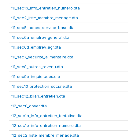
r11_sec1b_info_entretien_numero.dta
r11_sec2_liste_membre_menage.dta
r11_sec5_acces_service_base.dta
r11_sec6a_emplrev_general.dta
r11_sec6d_emplrev_agr.dta
r11_sec7_securite_alimentaire.dta
r11_sec8_autres_revenu.dta
r11_sec9b_inquietudes.dta
r11_sec10_protection_sociale.dta
r11_sec12_bilan_entretien.dta
r12_sec0_cover.dta
r12_sec1a_info_entretien_tentative.dta
r12_sec1b_info_entretien_numero.dta
r12_sec2_liste_membre_menage.dta