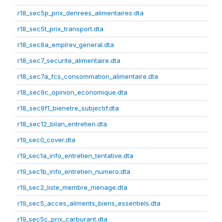
r18_sec5p_prix_denrees_alimentaires.dta
r18_sec5t_prix_transport.dta
r18_sec6a_emplrev_general.dta
r18_sec7_securite_alimentaire.dta
r18_sec7a_fcs_consommation_alimentaire.dta
r18_sec9c_opinion_economique.dta
r18_sec9f1_bienetre_subjectif.dta
r18_sec12_bilan_entretien.dta
r19_sec0_cover.dta
r19_sec1a_info_entretien_tentative.dta
r19_sec1b_info_entretien_numero.dta
r19_sec2_liste_membre_menage.dta
r19_sec5_acces_aliments_biens_essentiels.dta
r19_sec5c_prix_carburant.dta