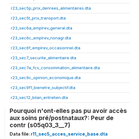
r23_sec5p_prix_denrees_alimentaires.dta
r23_sec5t_prix_transport.dta
r23_sec6a_emplrev_general.dta
r23_sec6c_emplrev_nonagr.dta
r23_sec6f_emplrev_occasionnel.dta
r23_sec7_securite_alimentaire.dta
r23_sec7a_fcs_consommation_alimentaire.dta
r23_sec9c_opinion_economique.dta
r23_sec9f1_bienetre_subjectif.dta
r23_sec12_bilan_entretien.dta
Pourquoi n'ont-elles pas pu avoir accès
aux soins pré/postnataux?: Peur de
contr (s05q03_3__7)
Data file:
r11_sec5_acces_service_base.dta