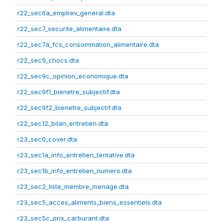
r22_sec6a_emplrev_general.dta
r22_sec7_securite_alimentaire.dta
r22_sec7a_fcs_consommation_alimentaire.dta
r22_sec9_chocs.dta
r22_sec9c_opinion_economique.dta
r22_sec9f1_bienetre_subjectif.dta
r22_sec9f2_bienetre_subjectif.dta
r22_sec12_bilan_entretien.dta
r23_sec0_cover.dta
r23_sec1a_info_entretien_tentative.dta
r23_sec1b_info_entretien_numero.dta
r23_sec2_liste_membre_menage.dta
r23_sec5_acces_aliments_biens_essentiels.dta
r23_sec5c_prix_carburant.dta