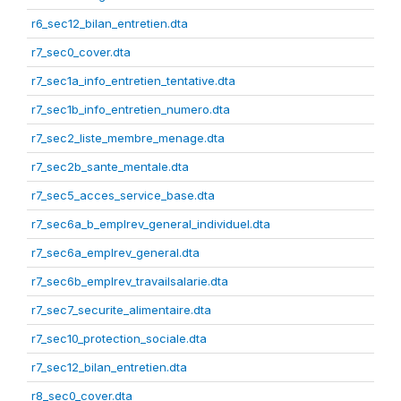
r6_sec12_bilan_entretien.dta
r7_sec0_cover.dta
r7_sec1a_info_entretien_tentative.dta
r7_sec1b_info_entretien_numero.dta
r7_sec2_liste_membre_menage.dta
r7_sec2b_sante_mentale.dta
r7_sec5_acces_service_base.dta
r7_sec6a_b_emplrev_general_individuel.dta
r7_sec6a_emplrev_general.dta
r7_sec6b_emplrev_travailsalarie.dta
r7_sec7_securite_alimentaire.dta
r7_sec10_protection_sociale.dta
r7_sec12_bilan_entretien.dta
r8_sec0_cover.dta