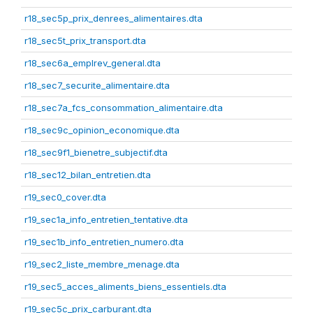
r18_sec5p_prix_denrees_alimentaires.dta
r18_sec5t_prix_transport.dta
r18_sec6a_emplrev_general.dta
r18_sec7_securite_alimentaire.dta
r18_sec7a_fcs_consommation_alimentaire.dta
r18_sec9c_opinion_economique.dta
r18_sec9f1_bienetre_subjectif.dta
r18_sec12_bilan_entretien.dta
r19_sec0_cover.dta
r19_sec1a_info_entretien_tentative.dta
r19_sec1b_info_entretien_numero.dta
r19_sec2_liste_membre_menage.dta
r19_sec5_acces_aliments_biens_essentiels.dta
r19_sec5c_prix_carburant.dta