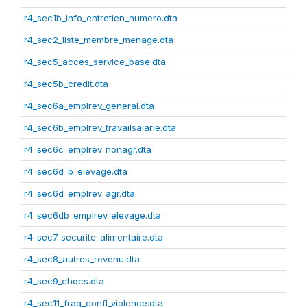
r4_sec1b_info_entretien_numero.dta
r4_sec2_liste_membre_menage.dta
r4_sec5_acces_service_base.dta
r4_sec5b_credit.dta
r4_sec6a_emplrev_general.dta
r4_sec6b_emplrev_travailsalarie.dta
r4_sec6c_emplrev_nonagr.dta
r4_sec6d_b_elevage.dta
r4_sec6d_emplrev_agr.dta
r4_sec6db_emplrev_elevage.dta
r4_sec7_securite_alimentaire.dta
r4_sec8_autres_revenu.dta
r4_sec9_chocs.dta
r4_sec11_frag_confl_violence.dta