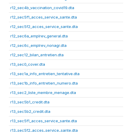
r12_sec4b_vaccination_covid19.dta
r12_sec5f1_acces_service_sante.dta
r12_sec5f2_acces_service_sante.dta
r12_sec6a_emplrev_general.dta
r12_sec6c_emplrev_nonagr.dta
r12_sec12_bilan_entretien.dta
r13_sec0_cover.dta
r13_sec1a_info_entretien_tentative.dta
r13_sec1b_info_entretien_numero.dta
r13_sec2_liste_membre_menage.dta
r13_sec5b1_credit.dta
r13_sec5b2_credit.dta
r13_sec5f1_acces_service_sante.dta
r13_sec5f2_acces_service_sante.dta