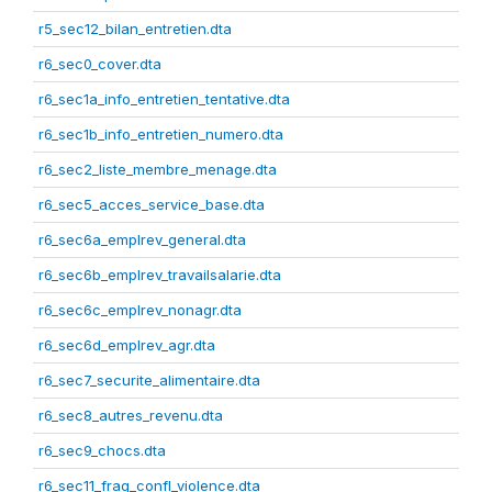
r5_sec12_bilan_entretien.dta
r6_sec0_cover.dta
r6_sec1a_info_entretien_tentative.dta
r6_sec1b_info_entretien_numero.dta
r6_sec2_liste_membre_menage.dta
r6_sec5_acces_service_base.dta
r6_sec6a_emplrev_general.dta
r6_sec6b_emplrev_travailsalarie.dta
r6_sec6c_emplrev_nonagr.dta
r6_sec6d_emplrev_agr.dta
r6_sec7_securite_alimentaire.dta
r6_sec8_autres_revenu.dta
r6_sec9_chocs.dta
r6_sec11_frag_confl_violence.dta