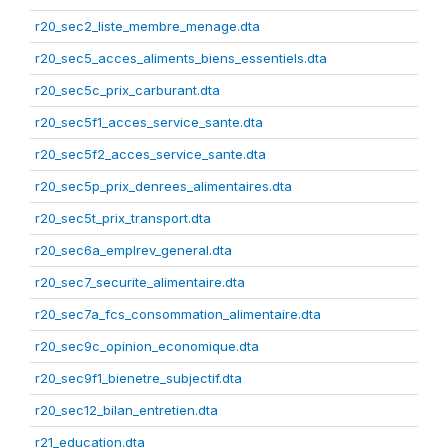
r20_sec2_liste_membre_menage.dta
r20_sec5_acces_aliments_biens_essentiels.dta
r20_sec5c_prix_carburant.dta
r20_sec5f1_acces_service_sante.dta
r20_sec5f2_acces_service_sante.dta
r20_sec5p_prix_denrees_alimentaires.dta
r20_sec5t_prix_transport.dta
r20_sec6a_emplrev_general.dta
r20_sec7_securite_alimentaire.dta
r20_sec7a_fcs_consommation_alimentaire.dta
r20_sec9c_opinion_economique.dta
r20_sec9f1_bienetre_subjectif.dta
r20_sec12_bilan_entretien.dta
r21_education.dta