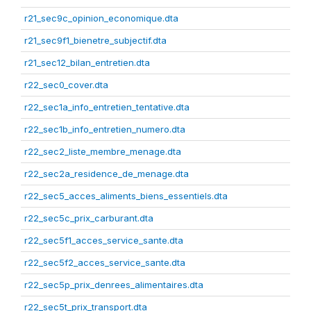
r21_sec9c_opinion_economique.dta
r21_sec9f1_bienetre_subjectif.dta
r21_sec12_bilan_entretien.dta
r22_sec0_cover.dta
r22_sec1a_info_entretien_tentative.dta
r22_sec1b_info_entretien_numero.dta
r22_sec2_liste_membre_menage.dta
r22_sec2a_residence_de_menage.dta
r22_sec5_acces_aliments_biens_essentiels.dta
r22_sec5c_prix_carburant.dta
r22_sec5f1_acces_service_sante.dta
r22_sec5f2_acces_service_sante.dta
r22_sec5p_prix_denrees_alimentaires.dta
r22_sec5t_prix_transport.dta