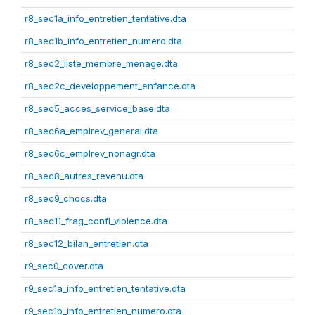
r8_sec1a_info_entretien_tentative.dta
r8_sec1b_info_entretien_numero.dta
r8_sec2_liste_membre_menage.dta
r8_sec2c_developpement_enfance.dta
r8_sec5_acces_service_base.dta
r8_sec6a_emplrev_general.dta
r8_sec6c_emplrev_nonagr.dta
r8_sec8_autres_revenu.dta
r8_sec9_chocs.dta
r8_sec11_frag_confl_violence.dta
r8_sec12_bilan_entretien.dta
r9_sec0_cover.dta
r9_sec1a_info_entretien_tentative.dta
r9_sec1b_info_entretien_numero.dta