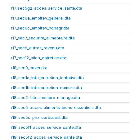
r17_sec5g2_acces_service_sante.dta
r17_sec6a_emplrev_general.dta
r17_sec6c_emplrev_nonagr.dta
r17_sec7_securite_alimentaire.dta
r17_sec8_autres_revenu.dta
r17_sec12_bilan_entretien.dta
r18_sec0_cover.dta
r18_sec1a_info_entretien_tentative.dta
r18_sec1b_info_entretien_numero.dta
r18_sec2_liste_membre_menage.dta
r18_sec5_acces_aliments_biens_essentiels.dta
r18_sec5c_prix_carburant.dta
r18_sec5f1_acces_service_sante.dta
r18_sec5f2_acces_service_sante.dta