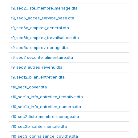
r9_sec2_liste_membre_menage.dta
r9_sec5_acces_service_base.dta
r9_sec6a_emplrev_general.dta
r9_sec6b_emplrev_travailsalarie.dta
r9_sec6c_emplrev_nonagr.dta
r9_sec7_securite_alimentaire.dta
r9_sec8_autres_revenu.dta
r9_sec12_bilan_entretien.dta
r10_sec0_cover.dta
r10_sec1a_info_entretien_tentative.dta
r10_sec1b_info_entretien_numero.dta
r10_sec2_liste_membre_menage.dta
r10_sec2b_sante_mentale.dta
r10_sec3_connaisance_covid19.dta