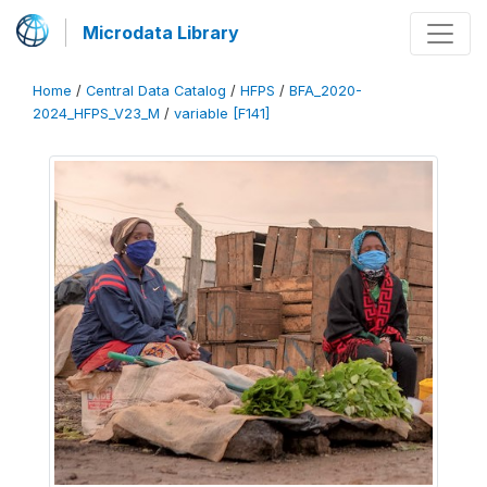
Microdata Library
Home
/
Central Data Catalog
/
HFPS
/
BFA_2020-
2024_HFPS_V23_M
/
variable [F141]