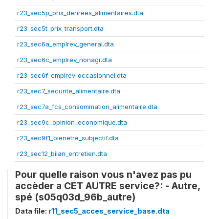
r23_sec5p_prix_denrees_alimentaires.dta
r23_sec5t_prix_transport.dta
r23_sec6a_emplrev_general.dta
r23_sec6c_emplrev_nonagr.dta
r23_sec6f_emplrev_occasionnel.dta
r23_sec7_securite_alimentaire.dta
r23_sec7a_fcs_consommation_alimentaire.dta
r23_sec9c_opinion_economique.dta
r23_sec9f1_bienetre_subjectif.dta
r23_sec12_bilan_entretien.dta
Pour quelle raison vous n'avez pas pu
accèder a CET AUTRE service?: - Autre,
spé (s05q03d_96b_autre)
Data file:
r11_sec5_acces_service_base.dta