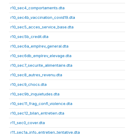
r10_sec4_comportaments.dta
r10_sec4b_vaccination_covid19.dta
r10_sec5_acces_service_base.dta
r10_sec5b_credit.dta
r10_sec6a_emplrev_general.dta
r10_sec6db_emplrev_elevage.dta
r10_sec7_securite_alimentaire.dta
r10_sec8_autres_revenu.dta
r10_sec9_chocs.dta
r10_sec9b_inquietudes.dta
r10_sec11_frag_confl_violence.dta
r10_sec12_bilan_entretien.dta
r11_sec0_cover.dta
r11_sec1a_info_entretien_tentative.dta