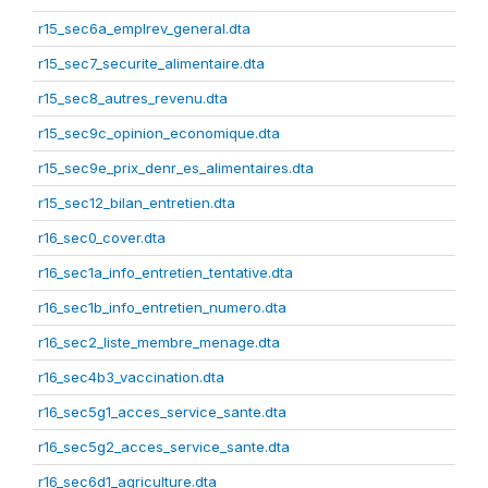
r15_sec6a_emplrev_general.dta
r15_sec7_securite_alimentaire.dta
r15_sec8_autres_revenu.dta
r15_sec9c_opinion_economique.dta
r15_sec9e_prix_denr_es_alimentaires.dta
r15_sec12_bilan_entretien.dta
r16_sec0_cover.dta
r16_sec1a_info_entretien_tentative.dta
r16_sec1b_info_entretien_numero.dta
r16_sec2_liste_membre_menage.dta
r16_sec4b3_vaccination.dta
r16_sec5g1_acces_service_sante.dta
r16_sec5g2_acces_service_sante.dta
r16_sec6d1_agriculture.dta