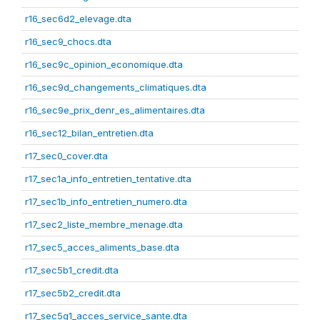
r16_sec6d2_elevage.dta
r16_sec9_chocs.dta
r16_sec9c_opinion_economique.dta
r16_sec9d_changements_climatiques.dta
r16_sec9e_prix_denr_es_alimentaires.dta
r16_sec12_bilan_entretien.dta
r17_sec0_cover.dta
r17_sec1a_info_entretien_tentative.dta
r17_sec1b_info_entretien_numero.dta
r17_sec2_liste_membre_menage.dta
r17_sec5_acces_aliments_base.dta
r17_sec5b1_credit.dta
r17_sec5b2_credit.dta
r17_sec5g1_acces_service_sante.dta