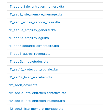
r11_sec1b_info_entretien_numero.dta
r11_sec2_liste_membre_menage.dta
r11_sec5_acces_service_base.dta
r11_sec6a_emplrev_general.dta
r11_sec6d_emplrev_agr.dta
r11_sec7_securite_alimentaire.dta
r11_sec8_autres_revenu.dta
r11_sec9b_inquietudes.dta
r11_sec10_protection_sociale.dta
r11_sec12_bilan_entretien.dta
r12_sec0_cover.dta
r12_sec1a_info_entretien_tentative.dta
r12_sec1b_info_entretien_numero.dta
r12_sec2_liste_membre_menage.dta