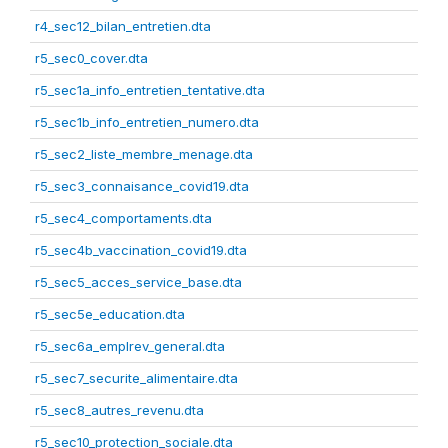
r4_sec12_bilan_entretien.dta
r5_sec0_cover.dta
r5_sec1a_info_entretien_tentative.dta
r5_sec1b_info_entretien_numero.dta
r5_sec2_liste_membre_menage.dta
r5_sec3_connaisance_covid19.dta
r5_sec4_comportaments.dta
r5_sec4b_vaccination_covid19.dta
r5_sec5_acces_service_base.dta
r5_sec5e_education.dta
r5_sec6a_emplrev_general.dta
r5_sec7_securite_alimentaire.dta
r5_sec8_autres_revenu.dta
r5_sec10_protection_sociale.dta