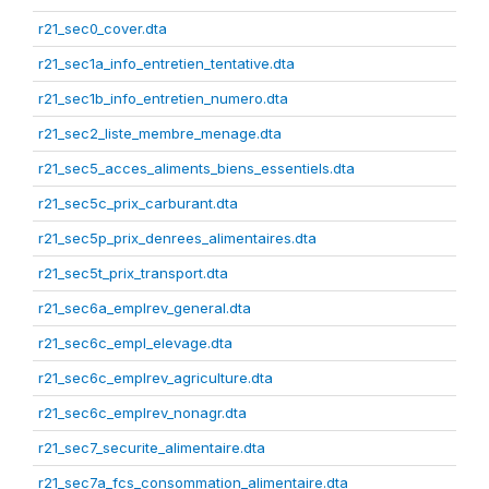
r21_sec0_cover.dta
r21_sec1a_info_entretien_tentative.dta
r21_sec1b_info_entretien_numero.dta
r21_sec2_liste_membre_menage.dta
r21_sec5_acces_aliments_biens_essentiels.dta
r21_sec5c_prix_carburant.dta
r21_sec5p_prix_denrees_alimentaires.dta
r21_sec5t_prix_transport.dta
r21_sec6a_emplrev_general.dta
r21_sec6c_empl_elevage.dta
r21_sec6c_emplrev_agriculture.dta
r21_sec6c_emplrev_nonagr.dta
r21_sec7_securite_alimentaire.dta
r21_sec7a_fcs_consommation_alimentaire.dta