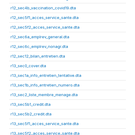
r12_sec4b_vaccination_covid19.dta
r12_sec5f1_acces_service_sante.dta
r12_sec5f2_acces_service_sante.dta
r12_sec6a_emplrev_general.dta
r12_sec6c_emplrev_nonagr.dta
r12_sec12_bilan_entretien.dta
r13_sec0_cover.dta
r13_sec1a_info_entretien_tentative.dta
r13_sec1b_info_entretien_numero.dta
r13_sec2_liste_membre_menage.dta
r13_sec5b1_credit.dta
r13_sec5b2_credit.dta
r13_sec5f1_acces_service_sante.dta
r13_sec5f2_acces_service_sante.dta