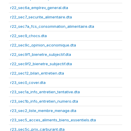
r22_sec6a_emplrev_general.dta
r22_sec7_securite_alimentaire.dta
r22_sec7a_fcs_consommation_alimentaire.dta
r22_sec9_chocs.dta
r22_sec9c_opinion_economique.dta
r22_sec9f1_bienetre_subjectif.dta
r22_sec9f2_bienetre_subjectif.dta
r22_sec12_bilan_entretien.dta
r23_sec0_cover.dta
r23_sec1a_info_entretien_tentative.dta
r23_sec1b_info_entretien_numero.dta
r23_sec2_liste_membre_menage.dta
r23_sec5_acces_aliments_biens_essentiels.dta
r23_sec5c_prix_carburant.dta