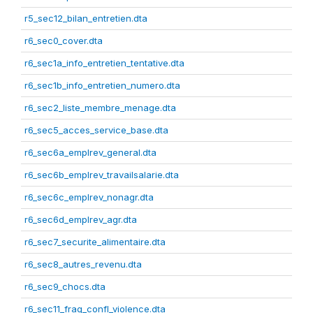
r5_sec12_bilan_entretien.dta
r6_sec0_cover.dta
r6_sec1a_info_entretien_tentative.dta
r6_sec1b_info_entretien_numero.dta
r6_sec2_liste_membre_menage.dta
r6_sec5_acces_service_base.dta
r6_sec6a_emplrev_general.dta
r6_sec6b_emplrev_travailsalarie.dta
r6_sec6c_emplrev_nonagr.dta
r6_sec6d_emplrev_agr.dta
r6_sec7_securite_alimentaire.dta
r6_sec8_autres_revenu.dta
r6_sec9_chocs.dta
r6_sec11_frag_confl_violence.dta