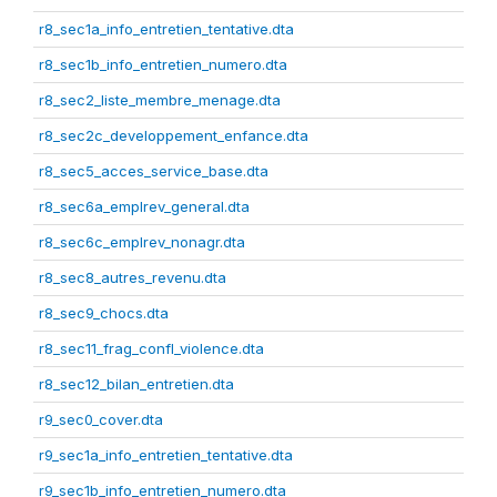
r8_sec1a_info_entretien_tentative.dta
r8_sec1b_info_entretien_numero.dta
r8_sec2_liste_membre_menage.dta
r8_sec2c_developpement_enfance.dta
r8_sec5_acces_service_base.dta
r8_sec6a_emplrev_general.dta
r8_sec6c_emplrev_nonagr.dta
r8_sec8_autres_revenu.dta
r8_sec9_chocs.dta
r8_sec11_frag_confl_violence.dta
r8_sec12_bilan_entretien.dta
r9_sec0_cover.dta
r9_sec1a_info_entretien_tentative.dta
r9_sec1b_info_entretien_numero.dta