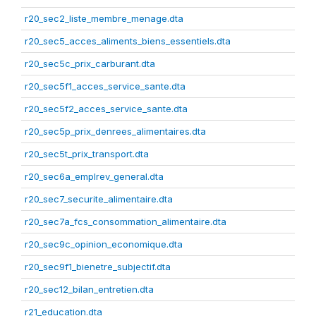
r20_sec2_liste_membre_menage.dta
r20_sec5_acces_aliments_biens_essentiels.dta
r20_sec5c_prix_carburant.dta
r20_sec5f1_acces_service_sante.dta
r20_sec5f2_acces_service_sante.dta
r20_sec5p_prix_denrees_alimentaires.dta
r20_sec5t_prix_transport.dta
r20_sec6a_emplrev_general.dta
r20_sec7_securite_alimentaire.dta
r20_sec7a_fcs_consommation_alimentaire.dta
r20_sec9c_opinion_economique.dta
r20_sec9f1_bienetre_subjectif.dta
r20_sec12_bilan_entretien.dta
r21_education.dta