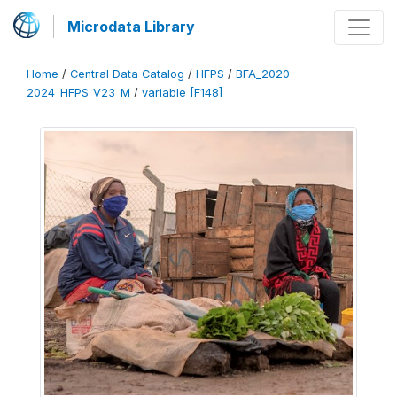
Microdata Library
Home
/
Central Data Catalog
/
HFPS
/
BFA_2020-
2024_HFPS_V23_M
/
variable [F148]