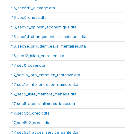
r16_sec6d2_elevage.dta
r16_sec9_chocs.dta
r16_sec9c_opinion_economique.dta
r16_sec9d_changements_climatiques.dta
r16_sec9e_prix_denr_es_alimentaires.dta
r16_sec12_bilan_entretien.dta
r17_sec0_cover.dta
r17_sec1a_info_entretien_tentative.dta
r17_sec1b_info_entretien_numero.dta
r17_sec2_liste_membre_menage.dta
r17_sec5_acces_aliments_base.dta
r17_sec5b1_credit.dta
r17_sec5b2_credit.dta
r17_sec5g1_acces_service_sante.dta