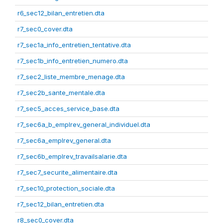
r6_sec12_bilan_entretien.dta
r7_sec0_cover.dta
r7_sec1a_info_entretien_tentative.dta
r7_sec1b_info_entretien_numero.dta
r7_sec2_liste_membre_menage.dta
r7_sec2b_sante_mentale.dta
r7_sec5_acces_service_base.dta
r7_sec6a_b_emplrev_general_individuel.dta
r7_sec6a_emplrev_general.dta
r7_sec6b_emplrev_travailsalarie.dta
r7_sec7_securite_alimentaire.dta
r7_sec10_protection_sociale.dta
r7_sec12_bilan_entretien.dta
r8_sec0_cover.dta