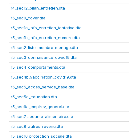
r4_sec12_bilan_entretien.dta
r5_sec0_cover.dta
r5_sec1a_info_entretien_tentative.dta
r5_sec1b_info_entretien_numero.dta
r5_sec2_liste_membre_menage.dta
r5_sec3_connaisance_covid19.dta
r5_sec4_comportaments.dta
r5_sec4b_vaccination_covid19.dta
r5_sec5_acces_service_base.dta
r5_sec5e_education.dta
r5_sec6a_emplrev_general.dta
r5_sec7_securite_alimentaire.dta
r5_sec8_autres_revenu.dta
r5_sec10_protection_sociale.dta