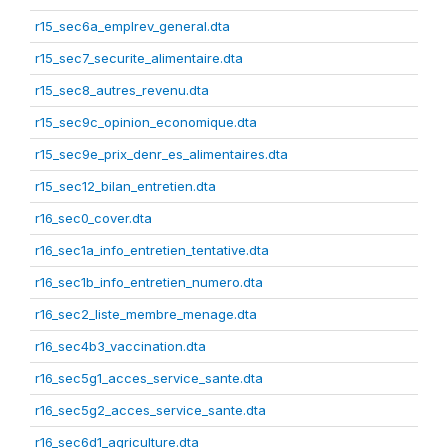
r15_sec6a_emplrev_general.dta
r15_sec7_securite_alimentaire.dta
r15_sec8_autres_revenu.dta
r15_sec9c_opinion_economique.dta
r15_sec9e_prix_denr_es_alimentaires.dta
r15_sec12_bilan_entretien.dta
r16_sec0_cover.dta
r16_sec1a_info_entretien_tentative.dta
r16_sec1b_info_entretien_numero.dta
r16_sec2_liste_membre_menage.dta
r16_sec4b3_vaccination.dta
r16_sec5g1_acces_service_sante.dta
r16_sec5g2_acces_service_sante.dta
r16_sec6d1_agriculture.dta