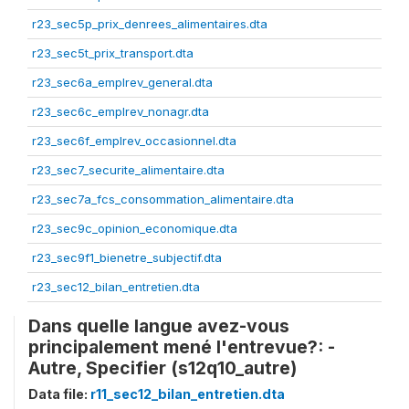
r23_sec5p_prix_denrees_alimentaires.dta
r23_sec5t_prix_transport.dta
r23_sec6a_emplrev_general.dta
r23_sec6c_emplrev_nonagr.dta
r23_sec6f_emplrev_occasionnel.dta
r23_sec7_securite_alimentaire.dta
r23_sec7a_fcs_consommation_alimentaire.dta
r23_sec9c_opinion_economique.dta
r23_sec9f1_bienetre_subjectif.dta
r23_sec12_bilan_entretien.dta
Dans quelle langue avez-vous
principalement mené l'entrevue?: -
Autre, Specifier (s12q10_autre)
Data file:
r11_sec12_bilan_entretien.dta