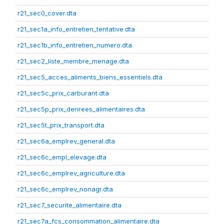
r21_sec0_cover.dta
r21_sec1a_info_entretien_tentative.dta
r21_sec1b_info_entretien_numero.dta
r21_sec2_liste_membre_menage.dta
r21_sec5_acces_aliments_biens_essentiels.dta
r21_sec5c_prix_carburant.dta
r21_sec5p_prix_denrees_alimentaires.dta
r21_sec5t_prix_transport.dta
r21_sec6a_emplrev_general.dta
r21_sec6c_empl_elevage.dta
r21_sec6c_emplrev_agriculture.dta
r21_sec6c_emplrev_nonagr.dta
r21_sec7_securite_alimentaire.dta
r21_sec7a_fcs_consommation_alimentaire.dta