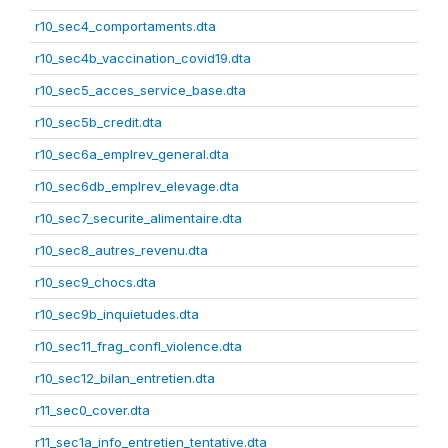
r10_sec4_comportaments.dta
r10_sec4b_vaccination_covid19.dta
r10_sec5_acces_service_base.dta
r10_sec5b_credit.dta
r10_sec6a_emplrev_general.dta
r10_sec6db_emplrev_elevage.dta
r10_sec7_securite_alimentaire.dta
r10_sec8_autres_revenu.dta
r10_sec9_chocs.dta
r10_sec9b_inquietudes.dta
r10_sec11_frag_confl_violence.dta
r10_sec12_bilan_entretien.dta
r11_sec0_cover.dta
r11_sec1a_info_entretien_tentative.dta