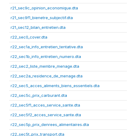
r21_sec9c_opinion_economique.dta
r21_sec9f1_bienetre_subjectif.dta
r21_sec12_bilan_entretien.dta
r22_sec0_cover.dta
r22_sec1a_info_entretien_tentative.dta
r22_sec1b_info_entretien_numero.dta
r22_sec2_liste_membre_menage.dta
r22_sec2a_residence_de_menage.dta
r22_sec5_acces_aliments_biens_essentiels.dta
r22_sec5c_prix_carburant.dta
r22_sec5f1_acces_service_sante.dta
r22_sec5f2_acces_service_sante.dta
r22_sec5p_prix_denrees_alimentaires.dta
r22_sec5t_prix_transport.dta