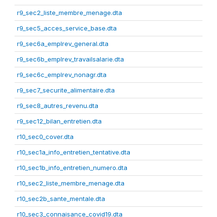
r9_sec2_liste_membre_menage.dta
r9_sec5_acces_service_base.dta
r9_sec6a_emplrev_general.dta
r9_sec6b_emplrev_travailsalarie.dta
r9_sec6c_emplrev_nonagr.dta
r9_sec7_securite_alimentaire.dta
r9_sec8_autres_revenu.dta
r9_sec12_bilan_entretien.dta
r10_sec0_cover.dta
r10_sec1a_info_entretien_tentative.dta
r10_sec1b_info_entretien_numero.dta
r10_sec2_liste_membre_menage.dta
r10_sec2b_sante_mentale.dta
r10_sec3_connaisance_covid19.dta