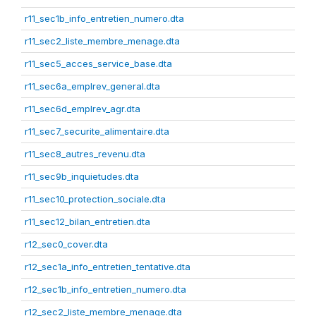
r11_sec1b_info_entretien_numero.dta
r11_sec2_liste_membre_menage.dta
r11_sec5_acces_service_base.dta
r11_sec6a_emplrev_general.dta
r11_sec6d_emplrev_agr.dta
r11_sec7_securite_alimentaire.dta
r11_sec8_autres_revenu.dta
r11_sec9b_inquietudes.dta
r11_sec10_protection_sociale.dta
r11_sec12_bilan_entretien.dta
r12_sec0_cover.dta
r12_sec1a_info_entretien_tentative.dta
r12_sec1b_info_entretien_numero.dta
r12_sec2_liste_membre_menage.dta