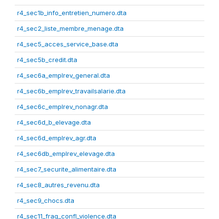
r4_sec1b_info_entretien_numero.dta
r4_sec2_liste_membre_menage.dta
r4_sec5_acces_service_base.dta
r4_sec5b_credit.dta
r4_sec6a_emplrev_general.dta
r4_sec6b_emplrev_travailsalarie.dta
r4_sec6c_emplrev_nonagr.dta
r4_sec6d_b_elevage.dta
r4_sec6d_emplrev_agr.dta
r4_sec6db_emplrev_elevage.dta
r4_sec7_securite_alimentaire.dta
r4_sec8_autres_revenu.dta
r4_sec9_chocs.dta
r4_sec11_frag_confl_violence.dta