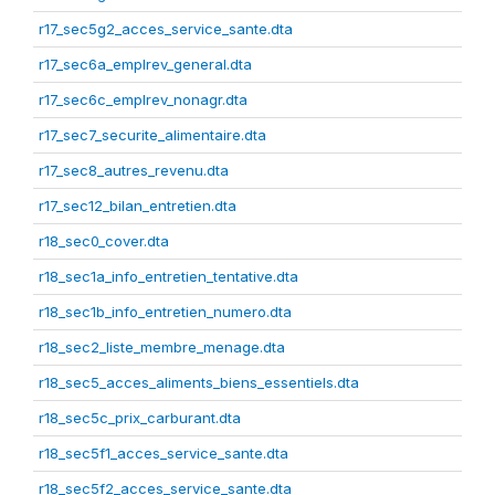
r17_sec5g2_acces_service_sante.dta
r17_sec6a_emplrev_general.dta
r17_sec6c_emplrev_nonagr.dta
r17_sec7_securite_alimentaire.dta
r17_sec8_autres_revenu.dta
r17_sec12_bilan_entretien.dta
r18_sec0_cover.dta
r18_sec1a_info_entretien_tentative.dta
r18_sec1b_info_entretien_numero.dta
r18_sec2_liste_membre_menage.dta
r18_sec5_acces_aliments_biens_essentiels.dta
r18_sec5c_prix_carburant.dta
r18_sec5f1_acces_service_sante.dta
r18_sec5f2_acces_service_sante.dta