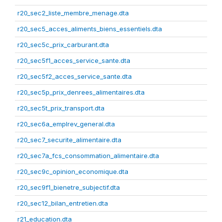
r20_sec2_liste_membre_menage.dta
r20_sec5_acces_aliments_biens_essentiels.dta
r20_sec5c_prix_carburant.dta
r20_sec5f1_acces_service_sante.dta
r20_sec5f2_acces_service_sante.dta
r20_sec5p_prix_denrees_alimentaires.dta
r20_sec5t_prix_transport.dta
r20_sec6a_emplrev_general.dta
r20_sec7_securite_alimentaire.dta
r20_sec7a_fcs_consommation_alimentaire.dta
r20_sec9c_opinion_economique.dta
r20_sec9f1_bienetre_subjectif.dta
r20_sec12_bilan_entretien.dta
r21_education.dta