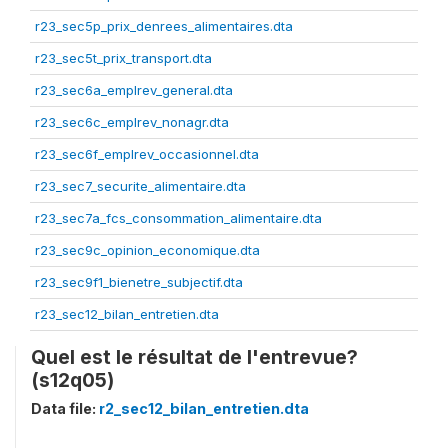
r23_sec5p_prix_denrees_alimentaires.dta
r23_sec5t_prix_transport.dta
r23_sec6a_emplrev_general.dta
r23_sec6c_emplrev_nonagr.dta
r23_sec6f_emplrev_occasionnel.dta
r23_sec7_securite_alimentaire.dta
r23_sec7a_fcs_consommation_alimentaire.dta
r23_sec9c_opinion_economique.dta
r23_sec9f1_bienetre_subjectif.dta
r23_sec12_bilan_entretien.dta
Quel est le résultat de l'entrevue?
(s12q05)
Data file:
r2_sec12_bilan_entretien.dta