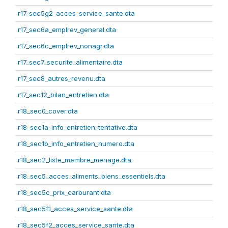
r17_sec5g2_acces_service_sante.dta
r17_sec6a_emplrev_general.dta
r17_sec6c_emplrev_nonagr.dta
r17_sec7_securite_alimentaire.dta
r17_sec8_autres_revenu.dta
r17_sec12_bilan_entretien.dta
r18_sec0_cover.dta
r18_sec1a_info_entretien_tentative.dta
r18_sec1b_info_entretien_numero.dta
r18_sec2_liste_membre_menage.dta
r18_sec5_acces_aliments_biens_essentiels.dta
r18_sec5c_prix_carburant.dta
r18_sec5f1_acces_service_sante.dta
r18_sec5f2_acces_service_sante.dta