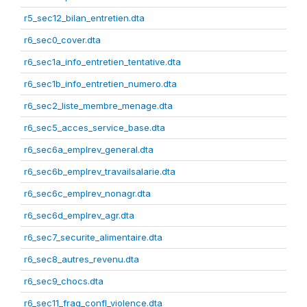
r5_sec12_bilan_entretien.dta
r6_sec0_cover.dta
r6_sec1a_info_entretien_tentative.dta
r6_sec1b_info_entretien_numero.dta
r6_sec2_liste_membre_menage.dta
r6_sec5_acces_service_base.dta
r6_sec6a_emplrev_general.dta
r6_sec6b_emplrev_travailsalarie.dta
r6_sec6c_emplrev_nonagr.dta
r6_sec6d_emplrev_agr.dta
r6_sec7_securite_alimentaire.dta
r6_sec8_autres_revenu.dta
r6_sec9_chocs.dta
r6_sec11_frag_confl_violence.dta