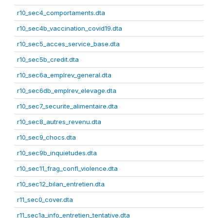
r10_sec4_comportaments.dta
r10_sec4b_vaccination_covid19.dta
r10_sec5_acces_service_base.dta
r10_sec5b_credit.dta
r10_sec6a_emplrev_general.dta
r10_sec6db_emplrev_elevage.dta
r10_sec7_securite_alimentaire.dta
r10_sec8_autres_revenu.dta
r10_sec9_chocs.dta
r10_sec9b_inquietudes.dta
r10_sec11_frag_confl_violence.dta
r10_sec12_bilan_entretien.dta
r11_sec0_cover.dta
r11_sec1a_info_entretien_tentative.dta