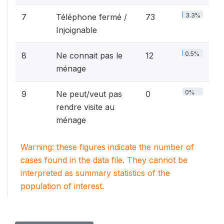
3.3%
7
Téléphone fermé /
73
Injoignable
0.5%
8
Ne connait pas le
12
ménage
0%
9
Ne peut/veut pas
0
rendre visite au
ménage
Warning: these figures indicate the number of
cases found in the data file. They cannot be
interpreted as summary statistics of the
population of interest.