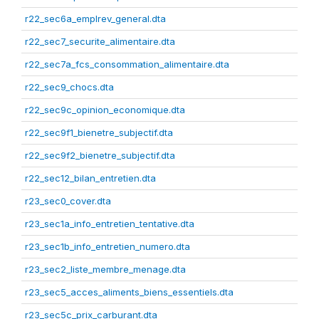
r22_sec6a_emplrev_general.dta
r22_sec7_securite_alimentaire.dta
r22_sec7a_fcs_consommation_alimentaire.dta
r22_sec9_chocs.dta
r22_sec9c_opinion_economique.dta
r22_sec9f1_bienetre_subjectif.dta
r22_sec9f2_bienetre_subjectif.dta
r22_sec12_bilan_entretien.dta
r23_sec0_cover.dta
r23_sec1a_info_entretien_tentative.dta
r23_sec1b_info_entretien_numero.dta
r23_sec2_liste_membre_menage.dta
r23_sec5_acces_aliments_biens_essentiels.dta
r23_sec5c_prix_carburant.dta