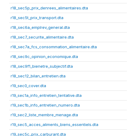
r18_sec5p_prix_denrees_alimentaires.dta
r18_sec5t_prix_transport.dta
r18_sec6a_emplrev_general.dta
r18_sec7_securite_alimentaire.dta
r18_sec7a_fcs_consommation_alimentaire.dta
r18_sec9c_opinion_economique.dta
r18_sec9f1_bienetre_subjectif.dta
r18_sec12_bilan_entretien.dta
r19_sec0_cover.dta
r19_sec1a_info_entretien_tentative.dta
r19_sec1b_info_entretien_numero.dta
r19_sec2_liste_membre_menage.dta
r19_sec5_acces_aliments_biens_essentiels.dta
r19_sec5c_prix_carburant.dta