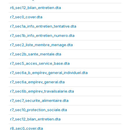
r6_sec12_bilan_entretien.dta
r7_sec0_cover.dta
r7_sec1a_info_entretien_tentative.dta
r7_sec1b_info_entretien_numero.dta
r7_sec2_liste_membre_menage.dta
r7_sec2b_sante_mentale.dta
r7_sec5_acces_service_base.dta
r7_sec6a_b_emplrev_general_individuel.dta
r7_sec6a_emplrev_general.dta
r7_sec6b_emplrev_travailsalarie.dta
r7_sec7_securite_alimentaire.dta
r7_sec10_protection_sociale.dta
r7_sec12_bilan_entretien.dta
r8_sec0_cover.dta