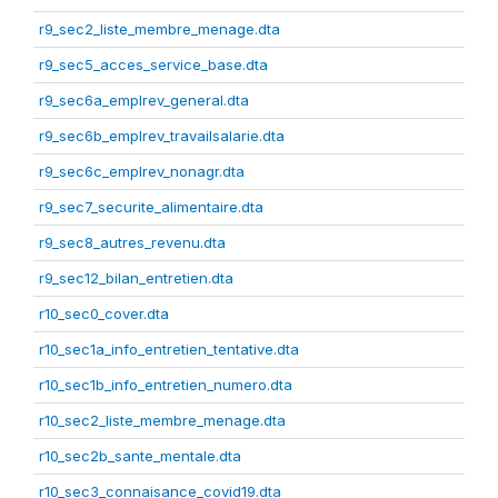
r9_sec2_liste_membre_menage.dta
r9_sec5_acces_service_base.dta
r9_sec6a_emplrev_general.dta
r9_sec6b_emplrev_travailsalarie.dta
r9_sec6c_emplrev_nonagr.dta
r9_sec7_securite_alimentaire.dta
r9_sec8_autres_revenu.dta
r9_sec12_bilan_entretien.dta
r10_sec0_cover.dta
r10_sec1a_info_entretien_tentative.dta
r10_sec1b_info_entretien_numero.dta
r10_sec2_liste_membre_menage.dta
r10_sec2b_sante_mentale.dta
r10_sec3_connaisance_covid19.dta