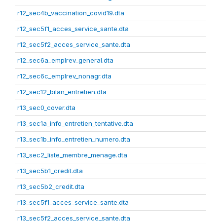
r12_sec4b_vaccination_covid19.dta
r12_sec5f1_acces_service_sante.dta
r12_sec5f2_acces_service_sante.dta
r12_sec6a_emplrev_general.dta
r12_sec6c_emplrev_nonagr.dta
r12_sec12_bilan_entretien.dta
r13_sec0_cover.dta
r13_sec1a_info_entretien_tentative.dta
r13_sec1b_info_entretien_numero.dta
r13_sec2_liste_membre_menage.dta
r13_sec5b1_credit.dta
r13_sec5b2_credit.dta
r13_sec5f1_acces_service_sante.dta
r13_sec5f2_acces_service_sante.dta