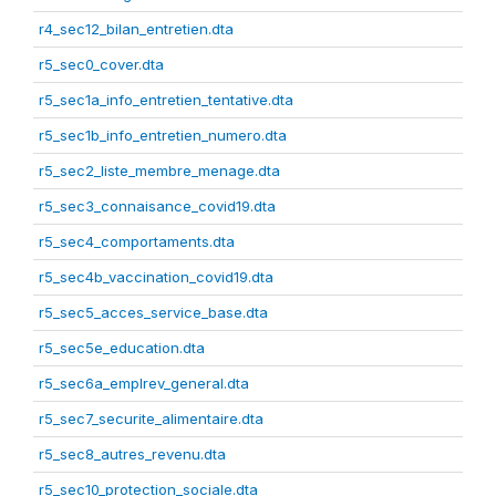
r4_sec12_bilan_entretien.dta
r5_sec0_cover.dta
r5_sec1a_info_entretien_tentative.dta
r5_sec1b_info_entretien_numero.dta
r5_sec2_liste_membre_menage.dta
r5_sec3_connaisance_covid19.dta
r5_sec4_comportaments.dta
r5_sec4b_vaccination_covid19.dta
r5_sec5_acces_service_base.dta
r5_sec5e_education.dta
r5_sec6a_emplrev_general.dta
r5_sec7_securite_alimentaire.dta
r5_sec8_autres_revenu.dta
r5_sec10_protection_sociale.dta