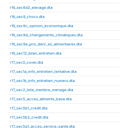
r16_sec6d2_elevage.dta
r16_sec9_chocs.dta
r16_sec9c_opinion_economique.dta
r16_sec9d_changements_climatiques.dta
r16_sec9e_prix_denr_es_alimentaires.dta
r16_sec12_bilan_entretien.dta
r17_sec0_cover.dta
r17_sec1a_info_entretien_tentative.dta
r17_sec1b_info_entretien_numero.dta
r17_sec2_liste_membre_menage.dta
r17_sec5_acces_aliments_base.dta
r17_sec5b1_credit.dta
r17_sec5b2_credit.dta
r17_sec5g1_acces_service_sante.dta