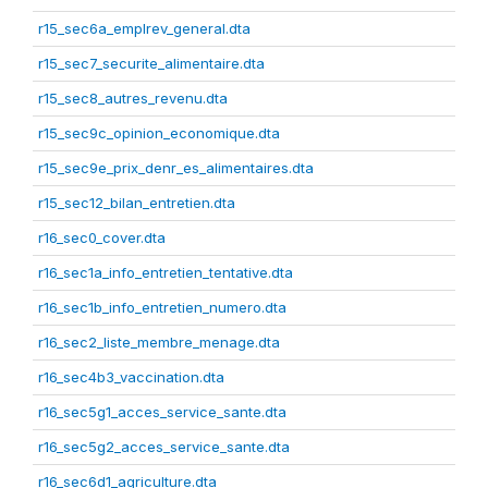
r15_sec6a_emplrev_general.dta
r15_sec7_securite_alimentaire.dta
r15_sec8_autres_revenu.dta
r15_sec9c_opinion_economique.dta
r15_sec9e_prix_denr_es_alimentaires.dta
r15_sec12_bilan_entretien.dta
r16_sec0_cover.dta
r16_sec1a_info_entretien_tentative.dta
r16_sec1b_info_entretien_numero.dta
r16_sec2_liste_membre_menage.dta
r16_sec4b3_vaccination.dta
r16_sec5g1_acces_service_sante.dta
r16_sec5g2_acces_service_sante.dta
r16_sec6d1_agriculture.dta