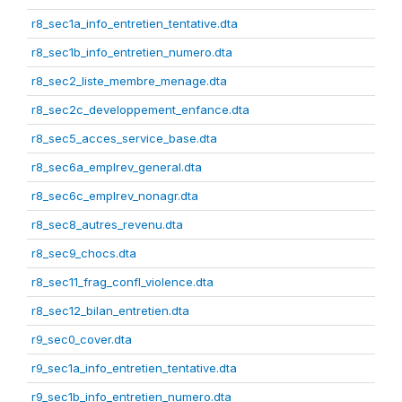
r8_sec1a_info_entretien_tentative.dta
r8_sec1b_info_entretien_numero.dta
r8_sec2_liste_membre_menage.dta
r8_sec2c_developpement_enfance.dta
r8_sec5_acces_service_base.dta
r8_sec6a_emplrev_general.dta
r8_sec6c_emplrev_nonagr.dta
r8_sec8_autres_revenu.dta
r8_sec9_chocs.dta
r8_sec11_frag_confl_violence.dta
r8_sec12_bilan_entretien.dta
r9_sec0_cover.dta
r9_sec1a_info_entretien_tentative.dta
r9_sec1b_info_entretien_numero.dta