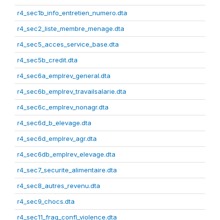
r4_sec1b_info_entretien_numero.dta
r4_sec2_liste_membre_menage.dta
r4_sec5_acces_service_base.dta
r4_sec5b_credit.dta
r4_sec6a_emplrev_general.dta
r4_sec6b_emplrev_travailsalarie.dta
r4_sec6c_emplrev_nonagr.dta
r4_sec6d_b_elevage.dta
r4_sec6d_emplrev_agr.dta
r4_sec6db_emplrev_elevage.dta
r4_sec7_securite_alimentaire.dta
r4_sec8_autres_revenu.dta
r4_sec9_chocs.dta
r4_sec11_frag_confl_violence.dta