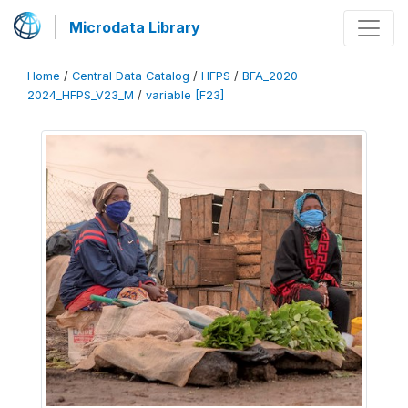
Microdata Library
Home
/
Central Data Catalog
/
HFPS
/
BFA_2020-
2024_HFPS_V23_M
/
variable [F23]