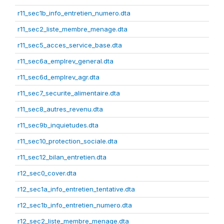
r11_sec1b_info_entretien_numero.dta
r11_sec2_liste_membre_menage.dta
r11_sec5_acces_service_base.dta
r11_sec6a_emplrev_general.dta
r11_sec6d_emplrev_agr.dta
r11_sec7_securite_alimentaire.dta
r11_sec8_autres_revenu.dta
r11_sec9b_inquietudes.dta
r11_sec10_protection_sociale.dta
r11_sec12_bilan_entretien.dta
r12_sec0_cover.dta
r12_sec1a_info_entretien_tentative.dta
r12_sec1b_info_entretien_numero.dta
r12_sec2_liste_membre_menage.dta