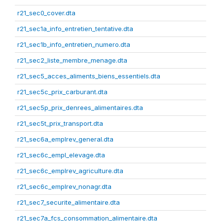
r21_sec0_cover.dta
r21_sec1a_info_entretien_tentative.dta
r21_sec1b_info_entretien_numero.dta
r21_sec2_liste_membre_menage.dta
r21_sec5_acces_aliments_biens_essentiels.dta
r21_sec5c_prix_carburant.dta
r21_sec5p_prix_denrees_alimentaires.dta
r21_sec5t_prix_transport.dta
r21_sec6a_emplrev_general.dta
r21_sec6c_empl_elevage.dta
r21_sec6c_emplrev_agriculture.dta
r21_sec6c_emplrev_nonagr.dta
r21_sec7_securite_alimentaire.dta
r21_sec7a_fcs_consommation_alimentaire.dta