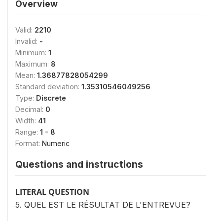
Overview
Valid:
2210
Invalid:
-
Minimum:
1
Maximum:
8
Mean:
1.36877828054299
Standard deviation:
1.35310546049256
Type:
Discrete
Decimal:
0
Width:
41
Range:
1 - 8
Format:
Numeric
Questions and instructions
LITERAL QUESTION
5. QUEL EST LE RÉSULTAT DE L'ENTREVUE?