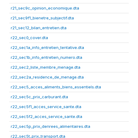
r21_sec9c_opinion_economique.dta
r21_sec9f1_bienetre_subjectif.dta
r21_sec12_bilan_entretien.dta
r22_sec0_cover.dta
r22_sec1a_info_entretien_tentative.dta
r22_sec1b_info_entretien_numero.dta
r22_sec2_liste_membre_menage.dta
r22_sec2a_residence_de_menage.dta
r22_sec5_acces_aliments_biens_essentiels.dta
r22_sec5c_prix_carburant.dta
r22_sec5f1_acces_service_sante.dta
r22_sec5f2_acces_service_sante.dta
r22_sec5p_prix_denrees_alimentaires.dta
r22_sec5t_prix_transport.dta