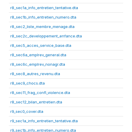
r8_sec1a_info_entretien_tentative.dta
r8_sec1b_info_entretien_numero.dta
r8_sec2_liste_membre_menage.dta
r8_sec2c_developpement_enfance.dta
r8_sec5_acces_service_base.dta
r8_sec6a_emplrev_general.dta
r8_sec6c_emplrev_nonagr.dta
r8_sec8_autres_revenu.dta
r8_sec9_chocs.dta
r8_sec11_frag_confl_violence.dta
r8_sec12_bilan_entretien.dta
r9_sec0_cover.dta
r9_sec1a_info_entretien_tentative.dta
r9_sec1b_info_entretien_numero.dta