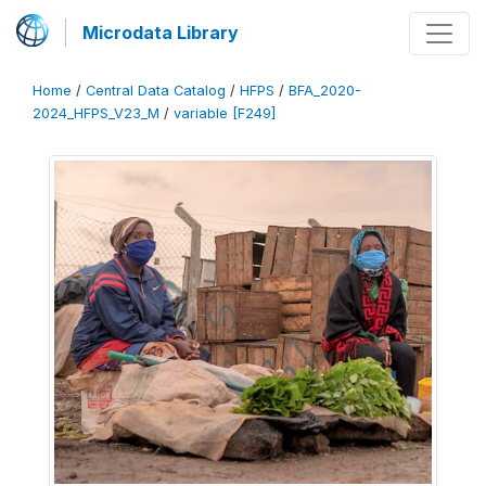
Microdata Library
Home
/
Central Data Catalog
/
HFPS
/
BFA_2020-
2024_HFPS_V23_M
/
variable [F249]