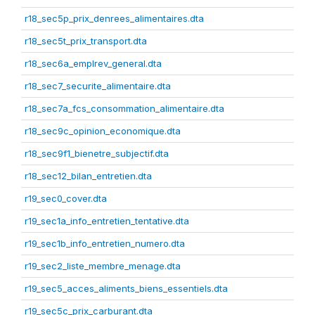
r18_sec5p_prix_denrees_alimentaires.dta
r18_sec5t_prix_transport.dta
r18_sec6a_emplrev_general.dta
r18_sec7_securite_alimentaire.dta
r18_sec7a_fcs_consommation_alimentaire.dta
r18_sec9c_opinion_economique.dta
r18_sec9f1_bienetre_subjectif.dta
r18_sec12_bilan_entretien.dta
r19_sec0_cover.dta
r19_sec1a_info_entretien_tentative.dta
r19_sec1b_info_entretien_numero.dta
r19_sec2_liste_membre_menage.dta
r19_sec5_acces_aliments_biens_essentiels.dta
r19_sec5c_prix_carburant.dta