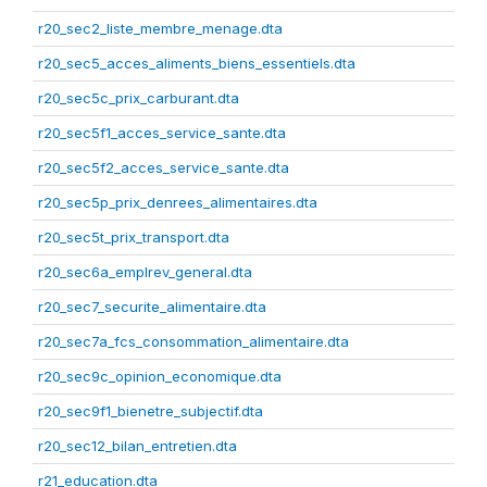
r20_sec2_liste_membre_menage.dta
r20_sec5_acces_aliments_biens_essentiels.dta
r20_sec5c_prix_carburant.dta
r20_sec5f1_acces_service_sante.dta
r20_sec5f2_acces_service_sante.dta
r20_sec5p_prix_denrees_alimentaires.dta
r20_sec5t_prix_transport.dta
r20_sec6a_emplrev_general.dta
r20_sec7_securite_alimentaire.dta
r20_sec7a_fcs_consommation_alimentaire.dta
r20_sec9c_opinion_economique.dta
r20_sec9f1_bienetre_subjectif.dta
r20_sec12_bilan_entretien.dta
r21_education.dta