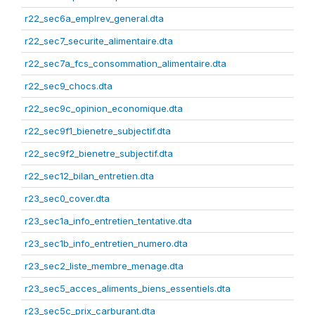
r22_sec6a_emplrev_general.dta
r22_sec7_securite_alimentaire.dta
r22_sec7a_fcs_consommation_alimentaire.dta
r22_sec9_chocs.dta
r22_sec9c_opinion_economique.dta
r22_sec9f1_bienetre_subjectif.dta
r22_sec9f2_bienetre_subjectif.dta
r22_sec12_bilan_entretien.dta
r23_sec0_cover.dta
r23_sec1a_info_entretien_tentative.dta
r23_sec1b_info_entretien_numero.dta
r23_sec2_liste_membre_menage.dta
r23_sec5_acces_aliments_biens_essentiels.dta
r23_sec5c_prix_carburant.dta