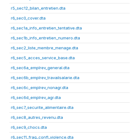
r5_sec12_bilan_entretien.dta
r6_sec0_cover.dta
r6_sec1a_info_entretien_tentative.dta
r6_sec1b_info_entretien_numero.dta
r6_sec2_liste_membre_menage.dta
r6_sec5_acces_service_base.dta
r6_sec6a_emplrev_general.dta
r6_sec6b_emplrev_travailsalarie.dta
r6_sec6c_emplrev_nonagr.dta
r6_sec6d_emplrev_agr.dta
r6_sec7_securite_alimentaire.dta
r6_sec8_autres_revenu.dta
r6_sec9_chocs.dta
r6_sec11_frag_confl_violence.dta