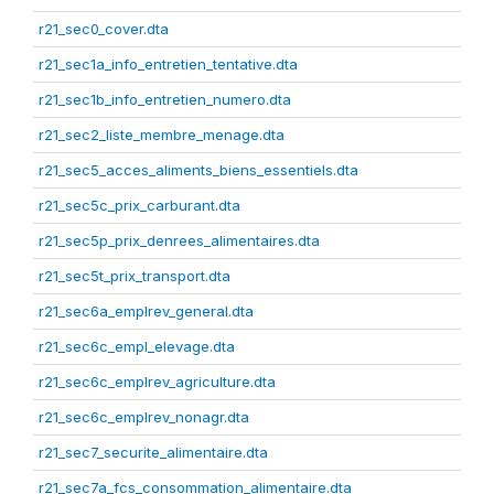
r21_sec0_cover.dta
r21_sec1a_info_entretien_tentative.dta
r21_sec1b_info_entretien_numero.dta
r21_sec2_liste_membre_menage.dta
r21_sec5_acces_aliments_biens_essentiels.dta
r21_sec5c_prix_carburant.dta
r21_sec5p_prix_denrees_alimentaires.dta
r21_sec5t_prix_transport.dta
r21_sec6a_emplrev_general.dta
r21_sec6c_empl_elevage.dta
r21_sec6c_emplrev_agriculture.dta
r21_sec6c_emplrev_nonagr.dta
r21_sec7_securite_alimentaire.dta
r21_sec7a_fcs_consommation_alimentaire.dta