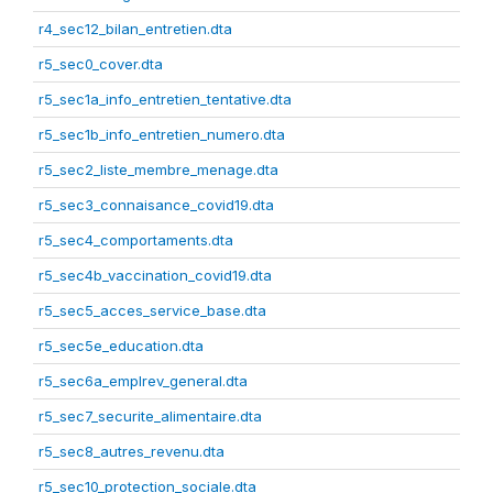
r4_sec12_bilan_entretien.dta
r5_sec0_cover.dta
r5_sec1a_info_entretien_tentative.dta
r5_sec1b_info_entretien_numero.dta
r5_sec2_liste_membre_menage.dta
r5_sec3_connaisance_covid19.dta
r5_sec4_comportaments.dta
r5_sec4b_vaccination_covid19.dta
r5_sec5_acces_service_base.dta
r5_sec5e_education.dta
r5_sec6a_emplrev_general.dta
r5_sec7_securite_alimentaire.dta
r5_sec8_autres_revenu.dta
r5_sec10_protection_sociale.dta