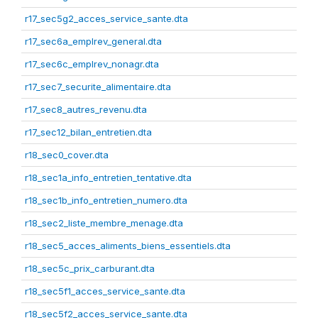
r17_sec5g2_acces_service_sante.dta
r17_sec6a_emplrev_general.dta
r17_sec6c_emplrev_nonagr.dta
r17_sec7_securite_alimentaire.dta
r17_sec8_autres_revenu.dta
r17_sec12_bilan_entretien.dta
r18_sec0_cover.dta
r18_sec1a_info_entretien_tentative.dta
r18_sec1b_info_entretien_numero.dta
r18_sec2_liste_membre_menage.dta
r18_sec5_acces_aliments_biens_essentiels.dta
r18_sec5c_prix_carburant.dta
r18_sec5f1_acces_service_sante.dta
r18_sec5f2_acces_service_sante.dta