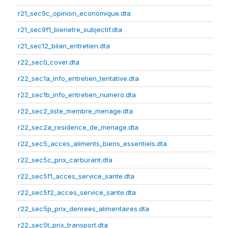
r21_sec9c_opinion_economique.dta
r21_sec9f1_bienetre_subjectif.dta
r21_sec12_bilan_entretien.dta
r22_sec0_cover.dta
r22_sec1a_info_entretien_tentative.dta
r22_sec1b_info_entretien_numero.dta
r22_sec2_liste_membre_menage.dta
r22_sec2a_residence_de_menage.dta
r22_sec5_acces_aliments_biens_essentiels.dta
r22_sec5c_prix_carburant.dta
r22_sec5f1_acces_service_sante.dta
r22_sec5f2_acces_service_sante.dta
r22_sec5p_prix_denrees_alimentaires.dta
r22_sec5t_prix_transport.dta