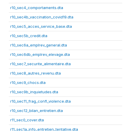
r10_sec4_comportaments.dta
r10_sec4b_vaccination_covid19.dta
r10_sec5_acces_service_base.dta
r10_sec5b_credit.dta
r10_sec6a_emplrev_general.dta
r10_sec6db_emplrev_elevage.dta
r10_sec7_securite_alimentaire.dta
r10_sec8_autres_revenu.dta
r10_sec9_chocs.dta
r10_sec9b_inquietudes.dta
r10_sec11_frag_confl_violence.dta
r10_sec12_bilan_entretien.dta
r11_sec0_cover.dta
r11_sec1a_info_entretien_tentative.dta