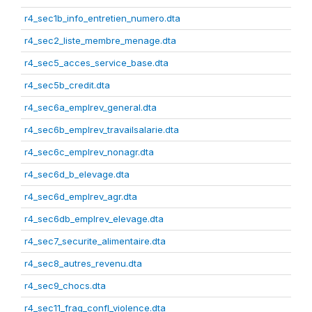
r4_sec1b_info_entretien_numero.dta
r4_sec2_liste_membre_menage.dta
r4_sec5_acces_service_base.dta
r4_sec5b_credit.dta
r4_sec6a_emplrev_general.dta
r4_sec6b_emplrev_travailsalarie.dta
r4_sec6c_emplrev_nonagr.dta
r4_sec6d_b_elevage.dta
r4_sec6d_emplrev_agr.dta
r4_sec6db_emplrev_elevage.dta
r4_sec7_securite_alimentaire.dta
r4_sec8_autres_revenu.dta
r4_sec9_chocs.dta
r4_sec11_frag_confl_violence.dta