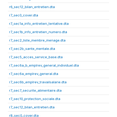
r6_sec12_bilan_entretien.dta
r7_sec0_cover.dta
r7_sec1a_info_entretien_tentative.dta
r7_sec1b_info_entretien_numero.dta
r7_sec2_liste_membre_menage.dta
r7_sec2b_sante_mentale.dta
r7_sec5_acces_service_base.dta
r7_sec6a_b_emplrev_general_individuel.dta
r7_sec6a_emplrev_general.dta
r7_sec6b_emplrev_travailsalarie.dta
r7_sec7_securite_alimentaire.dta
r7_sec10_protection_sociale.dta
r7_sec12_bilan_entretien.dta
r8_sec0_cover.dta