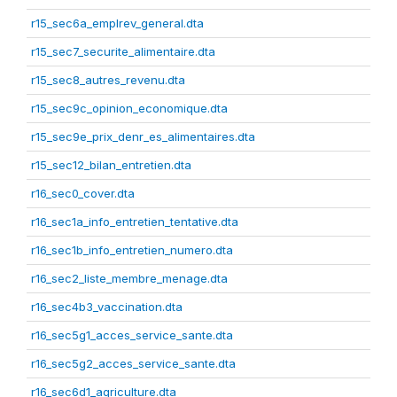
r15_sec6a_emplrev_general.dta
r15_sec7_securite_alimentaire.dta
r15_sec8_autres_revenu.dta
r15_sec9c_opinion_economique.dta
r15_sec9e_prix_denr_es_alimentaires.dta
r15_sec12_bilan_entretien.dta
r16_sec0_cover.dta
r16_sec1a_info_entretien_tentative.dta
r16_sec1b_info_entretien_numero.dta
r16_sec2_liste_membre_menage.dta
r16_sec4b3_vaccination.dta
r16_sec5g1_acces_service_sante.dta
r16_sec5g2_acces_service_sante.dta
r16_sec6d1_agriculture.dta