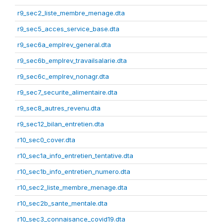
r9_sec2_liste_membre_menage.dta
r9_sec5_acces_service_base.dta
r9_sec6a_emplrev_general.dta
r9_sec6b_emplrev_travailsalarie.dta
r9_sec6c_emplrev_nonagr.dta
r9_sec7_securite_alimentaire.dta
r9_sec8_autres_revenu.dta
r9_sec12_bilan_entretien.dta
r10_sec0_cover.dta
r10_sec1a_info_entretien_tentative.dta
r10_sec1b_info_entretien_numero.dta
r10_sec2_liste_membre_menage.dta
r10_sec2b_sante_mentale.dta
r10_sec3_connaisance_covid19.dta