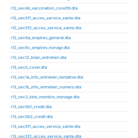
r12_sec4b_vaccination_covid19.dta
r12_sec5f1_acces_service_sante.dta
r12_sec5f2_acces_service_sante.dta
r12_sec6a_emplrev_general.dta
r12_sec6c_emplrev_nonagr.dta
r12_sec12_bilan_entretien.dta
r13_sec0_cover.dta
r13_sec1a_info_entretien_tentative.dta
r13_sec1b_info_entretien_numero.dta
r13_sec2_liste_membre_menage.dta
r13_sec5b1_credit.dta
r13_sec5b2_credit.dta
r13_sec5f1_acces_service_sante.dta
r13_sec5f2_acces_service_sante.dta