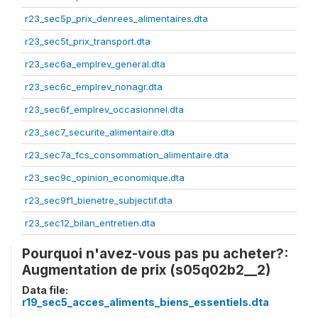
r23_sec5p_prix_denrees_alimentaires.dta
r23_sec5t_prix_transport.dta
r23_sec6a_emplrev_general.dta
r23_sec6c_emplrev_nonagr.dta
r23_sec6f_emplrev_occasionnel.dta
r23_sec7_securite_alimentaire.dta
r23_sec7a_fcs_consommation_alimentaire.dta
r23_sec9c_opinion_economique.dta
r23_sec9f1_bienetre_subjectif.dta
r23_sec12_bilan_entretien.dta
Pourquoi n'avez-vous pas pu acheter?:
Augmentation de prix (s05q02b2__2)
Data file:
r19_sec5_acces_aliments_biens_essentiels.dta