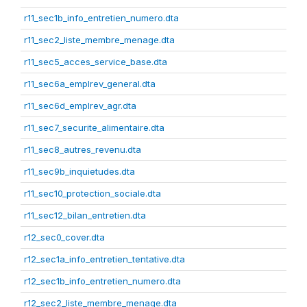
r11_sec1b_info_entretien_numero.dta
r11_sec2_liste_membre_menage.dta
r11_sec5_acces_service_base.dta
r11_sec6a_emplrev_general.dta
r11_sec6d_emplrev_agr.dta
r11_sec7_securite_alimentaire.dta
r11_sec8_autres_revenu.dta
r11_sec9b_inquietudes.dta
r11_sec10_protection_sociale.dta
r11_sec12_bilan_entretien.dta
r12_sec0_cover.dta
r12_sec1a_info_entretien_tentative.dta
r12_sec1b_info_entretien_numero.dta
r12_sec2_liste_membre_menage.dta