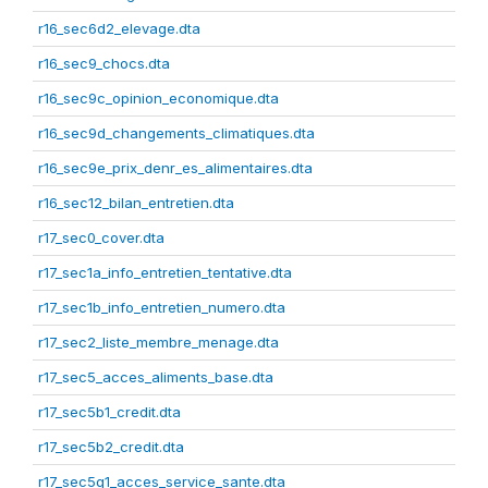
r16_sec6d2_elevage.dta
r16_sec9_chocs.dta
r16_sec9c_opinion_economique.dta
r16_sec9d_changements_climatiques.dta
r16_sec9e_prix_denr_es_alimentaires.dta
r16_sec12_bilan_entretien.dta
r17_sec0_cover.dta
r17_sec1a_info_entretien_tentative.dta
r17_sec1b_info_entretien_numero.dta
r17_sec2_liste_membre_menage.dta
r17_sec5_acces_aliments_base.dta
r17_sec5b1_credit.dta
r17_sec5b2_credit.dta
r17_sec5g1_acces_service_sante.dta